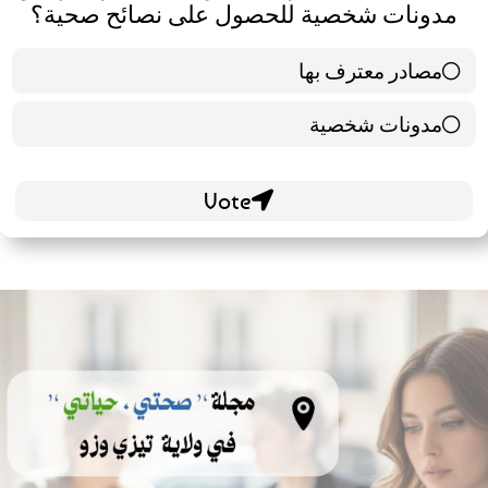
مدونات شخصية للحصول على نصائح صحية؟
مصادر معترف بها
39 ( 65 % )
مدونات شخصية
21 ( 35 % )