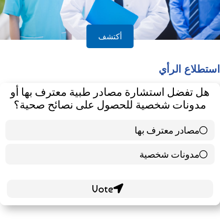
أكتشف
استطلاع الرأي
هل تفضل استشارة مصادر طبية معترف بها أو
مدونات شخصية للحصول على نصائح صحية؟
مصادر معترف بها
39 ( 65 % )
مدونات شخصية
21 ( 35 % )