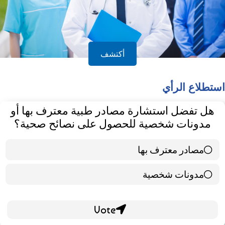
أكتشف
استطلاع الرأي
هل تفضل استشارة مصادر طبية معترف بها أو
مدونات شخصية للحصول على نصائح صحية؟
مصادر معترف بها
39 ( 65 % )
مدونات شخصية
21 ( 35 % )