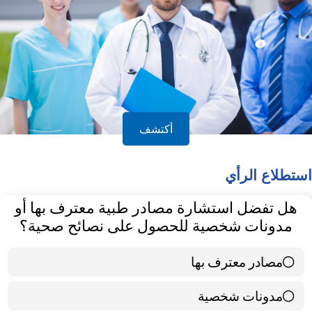
أكتشف
استطلاع الرأي
هل تفضل استشارة مصادر طبية معترف بها أو
مدونات شخصية للحصول على نصائح صحية؟
مصادر معترف بها
39 ( 65 % )
مدونات شخصية
21 ( 35 % )