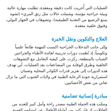
العمليات التي أُجريت كانت دقيقة ومعقدة، تطلبت مهارة عالية
وبيئة جراحية مؤمنة، وشملت حالات مثل رتق المريء (تشوه
يمنع الرضيع من التغذية الطبيعية)، وتشوهات في الجهاز البولي،
وفتوق خلقية معقدة.
العلاج والتكوين ونقل الخبرة
وإلى جانب التدخلات الجراحية اكتست المهمة طابعاً علمياً
وتكوينياً، إذ نُظمت دورات تدريبية لفائدة الأطباء والجراحين
الشباب بالمنطقة، ركزت على كيفية التعامل مع التشوهات
الخلقية وطرق الوقاية من المضاعفات بعد العمليات، أين تهدف
هذه الدورات إلى تعزيز قدرات الكوادر المحلية وضمان
استمرارية جودة الرعاية الطبية في ولايات الجنوب التي ما تزال
تعاني من نقص الأخصائيين.
مبادرة إنسانية تضامنية
ومثلت هذه الحملة الطبية مصدر راحة وأمل كبير للعديد من
العائلات، إذ عبّر كثير من أولياء الأطفال عن امتنانهم العميق