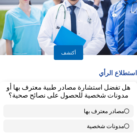
أكتشف
استطلاع الرأي
هل تفضل استشارة مصادر طبية معترف بها أو
مدونات شخصية للحصول على نصائح صحية؟
مصادر معترف بها
39 ( 65 % )
مدونات شخصية
21 ( 35 % )