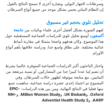
وسرطانات الجهاز البولي. وبعبارة أخرى لا تسمح النتائج بالقول
إن النظام النباتي يحمي بشكل موحد من جميع أنواع السرطان.
تحليل تلوي بحجم غير مسبوق
لفهم الصورة بشكل أفضل أجرى علماء وبائيات من
جامعة
أكسفورد
أوسع تحليل تلوي للدراسات الجماعية المستقبلية حول
هذا الموضوع. وكان هدفهم واضحا متمثلا في مقارنة أنماط
غذائية مختلفة، على نطاق واسع جدا، ودراسة علاقتها بأهم أنواع
الأورام.
واختار الباحثون أكبر الدراسات الجماعية المتوفرة عالميا بشرط
أن تضم إما عددا كبيرا جدا من المشاركين، أو نسبة مرتفعة من
النباتيين، مع متابعة موثوقة لظهور حالات السرطان. وفي
المجموع تم اعتماد إحدى عشرة دراسة جماعية، ساهمت تسع
منها فعليا في النتائج النهائية. ومن بين هذه الدراسات:
EPIC-
Oxford
، و
UK Biobank
، و
Million Women Study
، و
NIH-
AARP
، و
Adventist Health Study 2
.