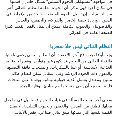
في مواجهة “مستهلكي اللحوم السيئين” بشكل حاد. إن قيمتها
في مكان آخر: فهي تذكر بأن الجودة العامة للنظام الغذائي أهم
من التسميات. إن تقليل اللحوم المصنعة، والحد من الإفراط في
الدهون، وزيادة حصة الخضر، والفواكه، والحمص، والعدس،
والفاصولياء، والحبوب الكاملة، يمكن أن يمثل بالفعل تقدما كبيرا
للصحة العامة في الجزائر.
النظام النباتي ليس حلا سحريا
يجب أيضا تجنب فخ آخر: الاعتقاد بأن النظام النباتي يحمي تلقائيا،
فالغذاء الخالي من اللحوم قد يكون غير متوازن، وفقيرا بالعناصر
الغذائية الأساسية، أو غنيا بالسكريات، والمنتجات فائقة التصنيع،
والدهون ذات الجودة الرديئة. وفي المقابل يمكن لنظام غذائي
متنوع ومعتدل يشمل أغذية حيوانية ونباتية ويعتمد على منتجات
قليلة التصنيع أن يبقى منسجما مع مبادئ الوقاية الجيدة.
بمعنى آخر ليست المسألة في غياب اللحوم فقط، بل في ما يحل
محلها. فطبق من العدس، والخضر، والحبوب التقليدية، لا يملك
القيمة نفسها التي يملكها طبق نباتي صناعي، فقير بالألياف