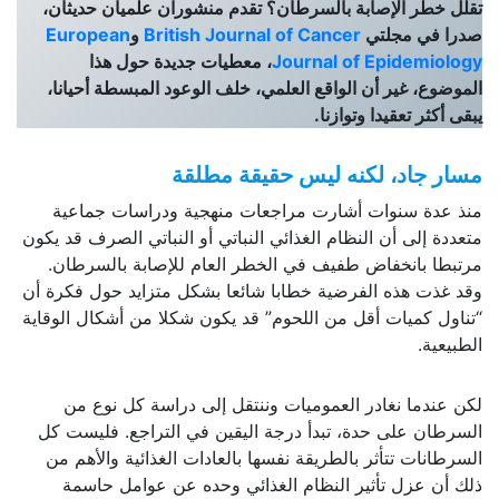
تقلل خطر الإصابة بالسرطان؟ تقدم منشوران علميان حديثان،
صدرا في مجلتي
British Journal of Cancer
و
European
Journal of Epidemiology
، معطيات جديدة حول هذا
الموضوع، غير أن الواقع العلمي، خلف الوعود المبسطة أحيانا،
يبقى أكثر تعقيدا وتوازنا.
مسار جاد، لكنه ليس حقيقة مطلقة
منذ عدة سنوات أشارت مراجعات منهجية ودراسات جماعية
متعددة إلى أن النظام الغذائي النباتي أو النباتي الصرف قد يكون
مرتبطا بانخفاض طفيف في الخطر العام للإصابة بالسرطان.
وقد غذت هذه الفرضية خطابا شائعا بشكل متزايد حول فكرة أن
“تناول كميات أقل من اللحوم” قد يكون شكلا من أشكال الوقاية
الطبيعية.
لكن عندما نغادر العموميات وننتقل إلى دراسة كل نوع من
السرطان على حدة، تبدأ درجة اليقين في التراجع. فليست كل
السرطانات تتأثر بالطريقة نفسها بالعادات الغذائية والأهم من
ذلك أن عزل تأثير النظام الغذائي وحده عن عوامل حاسمة