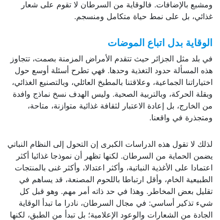
ومشبع بالإضافات. فالوقاية من السرطان لا تقوم على شعار
غذائي، بل على نمط حياة متكامل ومنسجم.
الوقاية بدل اتباع الموضات
في بلد مثل الجزائر حيث تتقدم الأمراض المزمنة بصمت، تتجاوز
هذه المسألة حدود التغذية وحدها. فهي تطرح أسئلة أوسع حول
اختياراتنا الجماعية، وعلاقتنا بالمطبخ العائلي، وبالتصنيع الغذائي،
وبقلة الحركة، وبالتربية الصحية. وليس الهدف نسخ نماذج وافدة
من الخارج، بل إعادة الاعتبار لثقافة غذائية متوازنة، متاحة،
ومتجذرة في واقعنا.
لذلك لا تقول هذه الدراسات الكبرى إن التحول إلى النظام النباتي
يضمن الحماية من السرطان. لكنها تظهر أن نموذجا غذائيا أكثر
اعتمادا على الأغذية النباتية، وأكثر اعتدالا، وأكثر غنى بالمنتجات
الطبيعية الخام، وأقل ارتباطا باللحوم المصنعة، قد يساهم في
تقليل بعض المخاطر. وهذا في حد ذاته أمر مهم. وهو قبل كل
شيء تذكير أساسي: في مجال السرطان، نادرا ما تبدأ الوقاية
الجادة من الشعارات والوعود الإعلامية؛ بل تبدأ من الطبق، لكنها