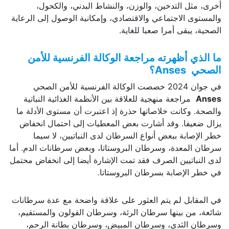
أخرى، مثل التدخين، والوزن، والنشاط البدني، والكحول،
والمستوى الاجتماعي والاقتصادي، وإمكانية الوصول إلى الرعاية
الصحية، يبقى أمرا صعبا للغاية.
ما الذي أظهرته مراجعة الوكالة الفرنسية للأمن
الصحي
Anses
؟
في جوان 2024 خصصت الوكالة الفرنسية للأمن الصحي
Anses
مراجعة منهجية للعلاقة بين الأنظمة الغذائية النباتية
والصحة. وكانت خلاصاتها حذرة إذ اعتبرت أن مستوى الأدلة ما
يزال ضعيفا. وقد أشارت بعض المعطيات إلى احتمال انخفاض
خطر الإصابة ببعض أنواع السرطان لدى النباتيين، لا سيما
سرطان المعدة، وسرطان البروستاتا، وبعض سرطانات الدم. أما
لدى النباتيين الصرف فقد تمت الإشارة أيضا إلى انخفاض محتمل
في خطر الإصابة بسرطان البروستاتا.
في المقابل لم يتم العثور على علاقة واضحة مع عدة سرطانات
شائعة، من بينها سرطان الرئة، وسرطان القولون والمستقيم،
وسرطان الثدي، وسرطان المبيض، وسرطان بطانة الرحم،