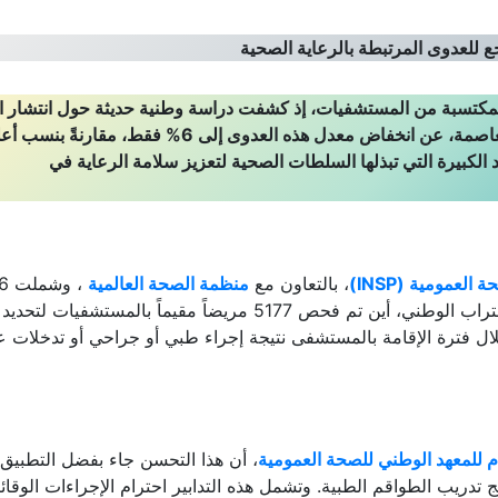
 للعدوى المرتبطة بالرعاية الصحية
لمكتسبة من المستشفيات، إذ كشفت دراسة وطنية حديثة حول انتشار ا
المرتبطة بالرعاية الصحية قُدمت الأربعاء بالجزائر العاصمة، عن انخفاض معدل هذه العدوى إلى 6% فقط، مقارنةً
الكبيرة التي تبذلها السلطات الصحية لتعزيز سلامة الرعاية في
العمومية (INSP)
، بالتعاون مع
منظمة الصحة العالمية
، وشم
مركزاً استشفائياً جامعياً موزعاً على 12 ولاية عبر التراب الوطني، أين تم فحص 5177 مريضاً مقيماً بالمست
 خلال فترة الإقامة بالمستشفى نتيجة إجراء طبي أو جراحي أو تدخلات ع
ام للمعهد الوطني للصحة العمومية
، أن هذا التحسن جاء بفضل التطبيق
ج تدريب الطواقم الطبية. وتشمل هذه التدابير احترام الإجراءات الوقائي