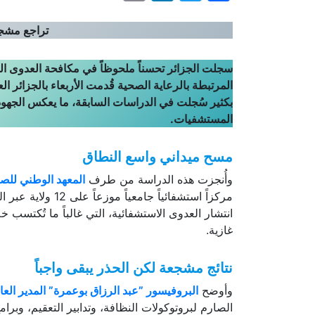
تراجع مشجع
سجلت الجزائر تحسناً ملحوظاً في مكافحة العدوى ا
بكثير سُجلت في الدراسات السابقة، ما يعكس الجهود 
المستشفيات.
مسح ميداني واسع النطاق
وأُنجزت هذه الدراسة من طرف
المعهد الوطني للصحة 
انتشار العدوى الاستشفائية، التي غالباً ما تُكتسب
غازية.
نتائج مشجعة لكن الحذر يبقى واجباً
وأوضح
البروفيسور ”عبد الرزاق بوعمرة” المدير الع
الصارم لبروتوكولات النظافة، وتدابير التعقيم، وبرام