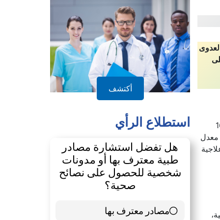
لعدوى
 بنسب أعلى
أكتشف
استطلاع الرأي
لت 16
شفيات لتحديد معدل
هل تفضل استشارة مصادر
لاجية
طبية معترف بها أو مدونات
شخصية للحصول على نصائح
صحية؟
مصادر معترف بها
39 ( 65 % )
ة،