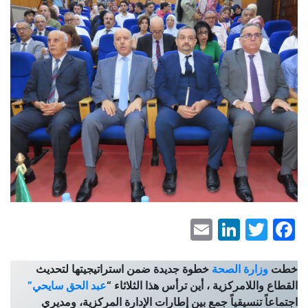
LinkedIn
Email
Facebook
Twitter
خطت
وزارة الصحة
خطوة جديدة ضمن استراتيجيتها لتحديث
القطاع واللامركزية ، أين ترأس هذا الثلاثاء “
عبد الحق سايحي”
اجتماعاً تنسيقياً جمع بين إطارات الإدارة المركزية، ومديري