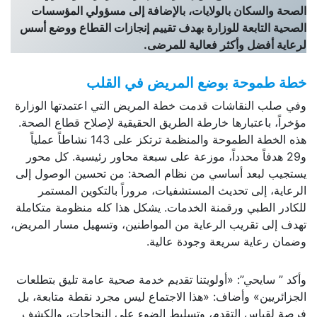
الصحة والسكان بالولايات، بالإضافة إلى مسؤولي المؤسسات
الصحية التابعة للوزارة بهدف تقييم إنجازات القطاع ووضع أسس
لرعاية أفضل وأكثر فعالية للمرضى.
خطة طموحة بوضع المريض في القلب
وفي صلب النقاشات قدمت خطة المريض التي اعتمدتها الوزارة
مؤخراً، باعتبارها خارطة الطريق الحقيقية لإصلاح قطاع الصحة.
هذه الخطة الطموحة والمنظمة ترتكز على 143 نشاطاً عملياً
و29 هدفاً محدداً، موزعة على سبعة محاور رئيسية. كل محور
يستجيب لبعد أساسي من نظام الصحة: من تحسين الوصول إلى
الرعاية، إلى تحديث المستشفيات، مروراً بالتكوين المستمر
للكادر الطبي ورقمنة الخدمات. يشكل هذا كله منظومة متكاملة
تهدف إلى تقريب الرعاية من المواطنين، وتسهيل مسار المريض،
وضمان رعاية سريعة وجودة عالية.
وأكد ” سايحي”: «أولويتنا تقديم خدمة صحية عامة تليق بتطلعات
الجزائريين» وأضاف: «هذا الاجتماع ليس مجرد نقطة متابعة، بل
فرصة لقياس التقدم، وتسليط الضوء على النجاحات، والكشف