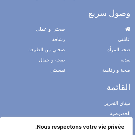
وصول سريع
صحتي و عملي
عائلتي
رشاقة
صحة المرأة
صحتي من الطبيعة
تغذية
صحة و جمال
صحة و رفاهية
نفسيتي
القائمة
ميثاق التحرير
الخصوصية
الاشعار القانوني
Nous respectons votre vie privée.
شروط الاستخدام العامة