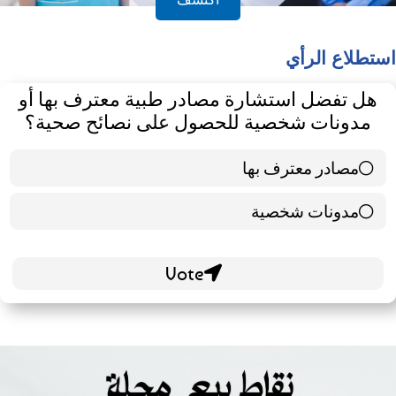
استطلاع الرأي
هل تفضل استشارة مصادر طبية معترف بها أو
مدونات شخصية للحصول على نصائح صحية؟
مصادر معترف بها
39 ( 65 % )
مدونات شخصية
21 ( 35 % )