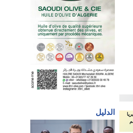
الدليل
ريا
م