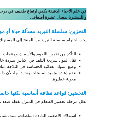
في علم الأحياء الدقيقة يكفي ارتفاع طفيف في درجة 
والليستيريا بمعدل عشرة أضعاف.
التخزين: سلسلة التبريد مسألة حياة أو م
يجب احترام سلسلة التبريد من المنتج إلى المستهلك
التأكد من تخزين اللحوم والأسماك ومنتجات الألبان و
نقل المواد سريعة التلف في أكياس مبردة خا
وضع المواد الغذائية الحساسة في الثلاجة مباش
عدم إعادة تجميد المنتجات بعد إذابتها، لأن ذ
معوية خطيرة.
التحضير: قواعد نظافة أساسية لكنها حاس
تظل مرحلة تحضير الطعام في المنزل نقطة ضعف غالبً
استهلاك الأطعمة الباردة (سلطات، سندويشا