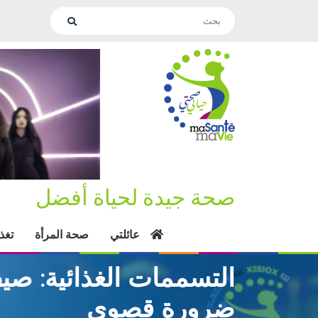
صحة جيدة لحياة أفضل
عائلتي
صحة المرأة
تغذ
التسممات الغذائية: صي
ضرورة قصوى