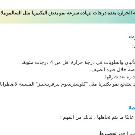
الحرارة بعدة درجات لزيادة سرعة نمو بعض البكتيريا مثل السالمونيلا
وت
:
الحلويات في درجة حرارة أقل من 4 درجات مئوية.
صة خلال فترة الصيف.
رة بعد شرائها.
لك يشجع نمو بكتيريا مثل “كلوستريديوم بيرفرينجينز” المسببة لاضطراب
مة
ا ما يتم تجاهلها ، لذلك من المهم :
ت…) فور تحضيرها.