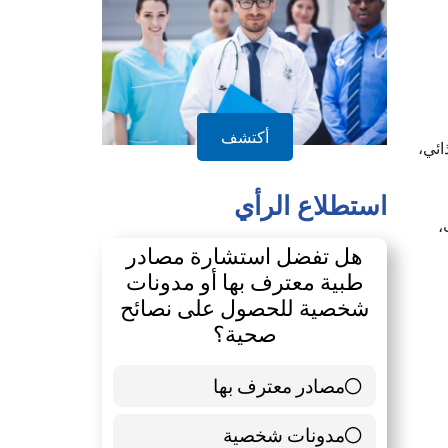
أكتشف
ائي،
استطلاع الرأي
،
هل تفضل استشارة مصادر
طبية معترف بها أو مدونات
شخصية للحصول على نصائح
صحية؟
مصادر معترف بها
39 ( 65 % )
مدونات شخصية
21 ( 35 % )