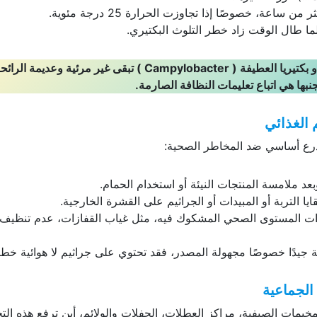
عة، خصوصًا إذا تجاوزت الحرارة 25 درجة مئوية.
ا طال الوقت زاد خطر التلوث البكتيري.
و بكتيريا العطيفة (
Campylobacter
) تبقى غير مرئية وعديمة الرائحة
نبها هي اتباع تعليمات النظافة الصارمة.
 الغذائي
 درع أساسي ضد المخاطر الصحية:
عد ملامسة المنتجات النيئة أو استخدام الحمام.
 التربة أو المبيدات أو الجراثيم على القشرة الخارجية.
ذات المستوى الصحي المشكوك فيه، مثل غياب القفازات، عدم تنظيف
 جيدًا خصوصًا مجهولة المصدر، فقد تحتوي على جراثيم لا هوائية خطي
الجماعية
مخيمات الصيفية، مراكز العطلات، الحفلات والولائم، أين ترفع هذه ال