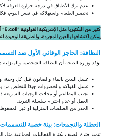
عدم ترك الأطباق في درجة حرارة الغرفة لأكثر من سا
تحضير الطعام واستهلاكه في نفس اليوم، فكلم
كثير من البكتيريا مثل الإشريكية القولونية “
E.coli
” أ
يمكن اكتشافها بالعين المجردة، والطريقة الوحيدة لتج
النظافة: الحاجز الوقائي الأول ضد التسمم
تؤكد وزارة الصحة أن النظافة الشخصية والمنزلية
غسل اليدين بالماء والصابون قبل كل وجبة، وب
غسل الفواكه والخضروات جيدًا للتخلص من بقايا
تجنب المطاعم أو محلات الوجبات السريعة 
العمل أو عدم احترام سلسلة التبريد.
الحذر من الصلصات المنزلية أو غير المحفوظة
العطلة والتجمعات: بيئة خصبة للتسممات 
تتميز فترة الصيف بكثرة الفعاليات الجماعية مثل ال