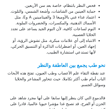
فحص النظر بانتظام، خاصة بعد سن الأربعين.
حماية العينين من الشاشات، وأشعة الشمس، والتلوث.
اعتماد غذاء غني بالأوميغا 3 والفيتامينين A وE، مثل
الأسماك الدهنية، والمكسرات، والخضروات الملونة.
النوم لساعات كافية، لأن النوم الجيد يساعد على تجدد
الخلايا العصبية.
الانتباه إلى أي علامات مبكرة، مثل تشوش الرؤية، أو
إجهاد العين، أو اضطرابات الذاكرة أو التنسيق الحركي،
لأنها تستدعي استشارة الطبيب.
نحو طب يجمع بين العاطفة والنظر
عند نقطة التقاء علم الأعصاب وطب العيون، تفتح هذه الأبحاث
الباب أمام طب أكثر تكاملا، حيث تتحاور المشاعر والخلايا
وسوائل الجسم.
فالدموع التي كان ينظر إليها سابقا على أنها مجرد شاهد على
الحزن أو الفرح، قد تصبح غدا مؤشرا حيويا عالميا، قادرا على