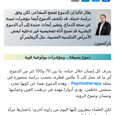
يقال غالبا إن الدموع تفضح المشاعر، لكن وفق
دراسة حديثة، قد تكشف الدموع أيضا مؤشرات ثمينة
عن صحة الدماغ. وتشير أبحاث جديدة إلى أن الدموع
البشرية قد تصبح أداة تشخيصية غير تدخلية لبعض
الأمراض التنكسية العصبية، مثل ألزهايمر أو
باركنسون
.
دموع بسيطة… ومؤشرات بيولوجية قوية
يذرف كل إنسان خلال حياته، ما بين 70 و100 لتر من الدموع،
أي ما قد يصل إلى 5 ملايين قطرة، بحسب دراسة منشورة في
مجلة
Psychotherapy
، وهذه الدموع بعيدا عن كونها مجرد
متنفس عاطفي، تؤدي أدوارا مهمة في ترطيب العين وحمايتها
وضمان وضوح الرؤية.
لكن العلماء ينظرون إليها اليوم من زاوية أخرى: باعتبارها مرآة