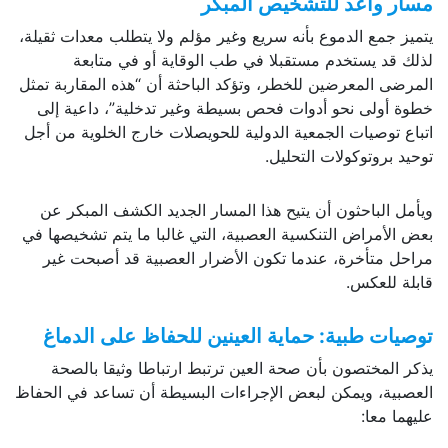
مسار واعد للتشخيص المبكر
يتميز جمع الدموع بأنه سريع وغير مؤلم ولا يتطلب معدات ثقيلة،
لذلك قد يستخدم مستقبلا في طب الوقاية أو في متابعة
المرضى المعرضين للخطر، وتؤكد الباحثة أن “هذه المقاربة تمثل
خطوة أولى نحو أدوات فحص بسيطة وغير تدخلية”، داعية إلى
اتباع توصيات الجمعية الدولية للحويصلات خارج الخلوية من أجل
توحيد بروتوكولات التحليل.
ويأمل الباحثون أن يتيح هذا المسار الجديد الكشف المبكر عن
بعض الأمراض التنكسية العصبية، التي غالبا ما يتم تشخيصها في
مراحل متأخرة، عندما تكون الأضرار العصبية قد أصبحت غير
قابلة للعكس.
توصيات طبية: حماية العينين للحفاظ على الدماغ
يذكر المختصون بأن صحة العين ترتبط ارتباطا وثيقا بالصحة
العصبية، ويمكن لبعض الإجراءات البسيطة أن تساعد في الحفاظ
عليهما معا: