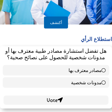
أكتشف
استطلاع الرأي
هل تفضل استشارة مصادر طبية معترف بها أو
مدونات شخصية للحصول على نصائح صحية؟
مصادر معترف بها
39 ( 65 % )
مدونات شخصية
21 ( 35 % )