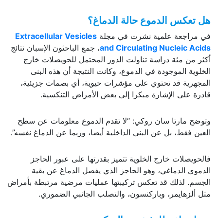
هل تعكس الدموع حالة الدماغ؟
في مراجعة علمية نشرت في مجلة
Extracellular Vesicles
and Circulating Nucleic Acids
، جمع الباحثون الإسبان نتائج
أكثر من مئة دراسة تناولت الدور المحتمل للحويصلات خارج
الخلوية الموجودة في الدموع، وكانت النتيجة أن هذه البنى
المجهرية قد تحتوي على مؤشرات حيوية، أي بصمات جزيئية،
قادرة على الإشارة مبكرا إلى بعض الأمراض التنكسية.
وتوضح مارتا سان روكي: “لا تقدم الدموع معلومات عن سطح
العين فقط، بل عن البنى الداخلية أيضا، وربما عن الدماغ نفسه”.
فالحويصلات خارج الخلوية تتميز بقدرتها على عبور الحاجز
الدموي الدماغي، وهو الحاجز الذي يفصل الدماغ عن بقية
الجسم. لذلك قد تعكس تركيبتها عمليات مرضية مرتبطة بأمراض
مثل ألزهايمر، وباركنسون، والتصلب الجانبي الضموري.