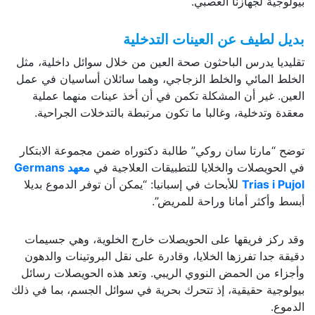
بيولوجية لجهازنا العصبي.
بديل لطيف عن العينات التدخلية
تقليديا يدرس الباحثون صحة العين من خلال سوائل داخلية، مثل
الخلط المائي والخلط الزجاجي، وهما سائلان أساسيان في عمل
العين. غير أن المشكلة تكمن في أن أخذ عينات منهما عملية
معقدة وتدخلية، وغالبا ما تكون مرتبطة بالتدخلات الجراحية.
توضح “مارتا سان روكي” طالبة دكتوراه ضمن مجموعة الابتكار
في الحويصلات والخلايا للتطبيقات العلاجية في
معهد Germans
Trias i Pujol
للأبحاث في إسبانيا: “يمكن أن توفر الدموع بديلا
أبسط وأكثر أمانا وراحة للمريض”.
وقد ركز فريقها على الحويصلات خارج الخلوية، وهي جسيمات
دقيقة جدا تفرزها الخلايا، وقادرة على نقل البروتينات والدهون
وأجزاء من الحمض النووي الريبي. وتعد هذه الحويصلات رسائل
بيولوجية حقيقية، إذ تتحرك بحرية في سوائل الجسم، بما في ذلك
الدموع.