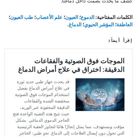
كشف ما يحدث بصمت داخل دماغنا.
الكلمات المفتاحية:
الدموع
؛
العيون
؛
علم الأعصاب
؛
طب العيون
؛
العاطفة
؛
المؤشر الحيوي
؛
الدماغ
.
إقرأ أيضاً: