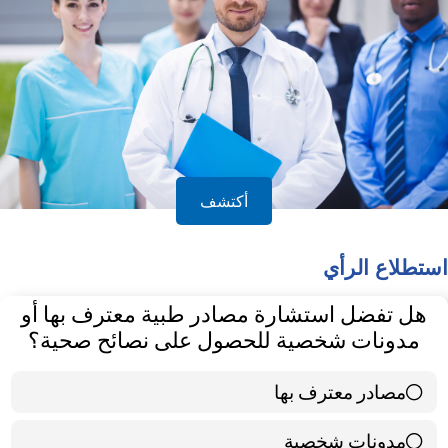
أكتشف
استطلاع الرأي
هل تفضل استشارة مصادر طبية معترف بها أو
مدونات شخصية للحصول على نصائح صحية؟
مصادر معترف بها
39 ( 65 % )
مدونات شخصية
21 ( 35 % )