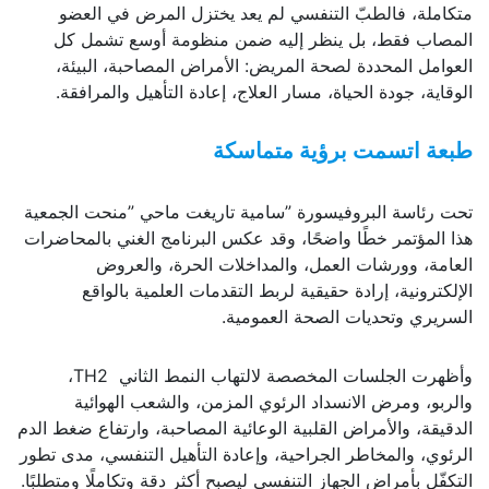
متكاملة، فالطبّ التنفسي لم يعد يختزل المرض في العضو
المصاب فقط، بل ينظر إليه ضمن منظومة أوسع تشمل كل
العوامل المحددة لصحة المريض: الأمراض المصاحبة، البيئة،
الوقاية، جودة الحياة، مسار العلاج، إعادة التأهيل والمرافقة.
طبعة اتسمت برؤية متماسكة
تحت رئاسة البروفيسورة ”سامية تاريغت ماحي ”منحت الجمعية
هذا المؤتمر خطًا واضحًا، وقد عكس البرنامج الغني بالمحاضرات
العامة، وورشات العمل، والمداخلات الحرة، والعروض
الإلكترونية، إرادة حقيقية لربط التقدمات العلمية بالواقع
السريري وتحديات الصحة العمومية.
وأظهرت الجلسات المخصصة لالتهاب النمط الثاني TH2،
والربو، ومرض الانسداد الرئوي المزمن، والشعب الهوائية
الدقيقة، والأمراض القلبية الوعائية المصاحبة، وارتفاع ضغط الدم
الرئوي، والمخاطر الجراحية، وإعادة التأهيل التنفسي، مدى تطور
التكفّل بأمراض الجهاز التنفسي ليصبح أكثر دقة وتكاملًا ومتطلبًا.