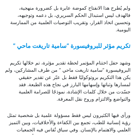
ولم يُطرح هذا الانفتاح كموضة عابرة بل كضرورة منهجية،
فالهدف ليس استبدال الحكم السريري، بل دعمه وتوجيهه،
وتحسين اتخاذ القرار، وتقريب التوصيات العلمية من الممارسة
اليومية.
تكريم مؤثر للبروفيسورة ”سامية تاريغت ماحي ”
وشهد حفل اختتام المؤتمر لحظة تقدير مؤثرة، تم خلالها تكريم
البروفيسورة ”سامية تاريغت ماحي ” من طرف المشاركين، ولم
يكن هذا التكريم بروتوكوليًا فقط بل عبّر عن تقدير حقيقي
لمسارها وثباتها وإسهامها البارز في نجاح هذه الطبعة. فقد
جسّدت من خلال كلمات الإشادة، نموذجًا للصرامة العلمية
والتواضع والالتزام وروح نقل المعرفة.
ورأى فيها الكثيرون ليس فقط مسؤولة علمية بل شخصية تمثل
رؤية إنسانية للطب، تجمع بين الكفاءة والأخلاقيات، وبين التميز
العلمي والاهتمام بالإنسان. وفي سياق تُقاس فيه الجمعيات