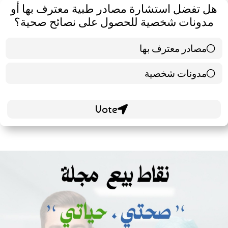
هل تفضل استشارة مصادر طبية معترف بها أو
مدونات شخصية للحصول على نصائح صحية؟
مصادر معترف بها
39 ( 65 % )
مدونات شخصية
21 ( 35 % )