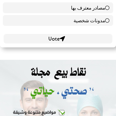
مصادر معترف بها
39 ( 65 % )
مدونات شخصية
21 ( 35 % )