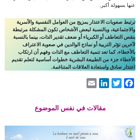
عنها بسهولة أكبر.
ترتبط صعوبات الاعتذار بمزيج من العوامل النفسية والأسرية
والاجتماعية، وبالنسبة لبعض الأشخاص تكون المشكلة مرتبطة
بنقص التعاطف أو الكبرياء أو ضعف تقدير الذات، بينما بالنسبة
لآخرين تؤثر التربية أو نماذج الوالدين في صعوبة الاعتراف
بالأخطاء، كما تعد تنمية التعاطف مع الذات وفهم أن ارتكاب
الأخطاء جزء من الطبيعة البشرية خطوات أساسية لتعلم تقديم
اعتذار صادق واستعادة العلاقات المتناغمة.
LinkedIn
Email
Facebook
Twitter
مقالات في نفس الموضوع