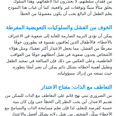
من فقدان سلطتهم، لا يعتذرون أبدًا لأطفالهم، وهذا السلوك
يخلق مثالًا سيئًا وتوقعات غير واقعية، كما أن غياب هذا النموذج
يعلم الطفل أن البالغ يجب أن يكون معصومًا من الخطأ.
الخوف من الفشل والسلوكيات التعويضية المفرطة
يمكن أن تؤدي التربية الصارمة للغاية إلى صعوبة في الاعتراف
بالأخطاء، فالأطفال الذين يُعاقبون بقسوة قد يطورون خوفًا
مفرطًا من الفشل، مما يجعل الاعتذار أكثر تعقيدًا، ومثل هؤلاء
الأشخاص يجدون صعوبة في تقبل أخطائهم خوفًا من العواقب
العاطفية، وعلى العكس من ذلك فإن المبالغة في تمجيد الطفل
وتقليل أهمية أخطائه بشكل دائم يمكن أن تضر أيضًا بتطوره،
حيث تمنعه من إدراك مسؤولياته.
التعاطف مع الذات: مفتاح الاعتذار
من الضروري تبني نهج قائم على التعاطف مع الذات للتمكن من
تقديم الاعتذار، أين يجب النظر إلى الخطأ حتى وإن كان بنية
حسنة كفرصة للتعلم، لذا فإن تعلم مسامحة الذات والتسامح مع
الأخطاء يمكّن الشخص من تقبل زلاته بشكل أفضل والاعتذار