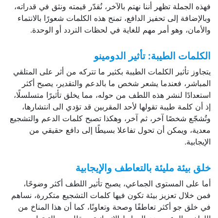
فهذه الجملة تظهر أننا نهتم بالآخر، نُقدّر قيمته ونثق في قدراته،
وبالإضافة إلى تحفيز الدافع، تمنح هذه الكلمات شعورًا بالانتماء
والأمان، وهو أمر مهم للغاية في لحظات التردد أو الوحدة.
الكلمات الطيبة: تأثير الدومينو
يتجاوز تأثير الكلمات الطيبة بكثير ما تتركه من أثر على المتلقي
المباشر، فعندما يشعر شخص ما بالدعم والتقدير، يصبح أكثر
استعدادًا لنشر هذه اللطف من حوله، مما يخلق تأثيرًا متسلسلًا،
إذ أن كلمة طيبة تقولها لأحد المقربين قد تؤدي الى انتشارها،
وتُشجّع شخصًا آخر، ثم آخر، وهكذا تصبح كلمات الدعم والتشجيع
معدية، ويمكن أن تحول تفاعلا بسيطًا إلى دافع حقيقي من
الإيجابية.
خلق بيئة مليئة بالتعاطف والإيجابية
أما على المستوى الجماعي، يصبح تأثير اللطف أكثر وضوحًا،
فمن خلال تعزيز بيئة تكون فيها كلمات التشجيع متكررة، نساهم
في خلق جو أكثر تعاطفًا وصحة وتعاونًا، كما أن هذا المناخ من