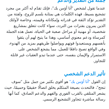
جملة من التقدير والدعم
عندما تقول لشخص “أنا أؤمن بك”، فإنك تقدّم له أكثر من مجرد
تشجيع بسيط، فهذه الكلمات هي بمثابة بلسم للروح، ولفتة من
التقدير تؤكد الثقة في قدراته وإمكاناته وقيمته، وخاصة لأولئك
الذين يمرون بفترات من التردد، سواء كانت تتعلق بمشاريع
شخصية، أو مهنية أو مراحل صعبة في الحياة، تعمل هذه الجملة
كمرساة ودعم معنوي أساسي، وهذا ما يتيح لهم أن يثقوا
بأنفسهم ويستعيدوا قوتهم ويواصلوا طريقهم بمزيد من الهدوء،
وفي الواقع تصبح دافعًا للعمل، مما يشجع الشخص على
الاستمرار والإيمان بنفسه، حتى عندما تبدو العقبات غير قابلة
للتجاوز.
تأثير الدعم الشخصي
إن القول
“أنا أؤمن بك”
هو أقوى بكثير من جمل مثل “سوف
تنجح”، فالتحدث بصيغة المتكلم يخلق اتصالًا حقيقيًا وحميمًا، حيث
يشعر المتلقي بالقرب الفوري والفهم والدعم الصادق، كما أنها
رسالة مباشرة تتجاوز التشجيع الرسمي.