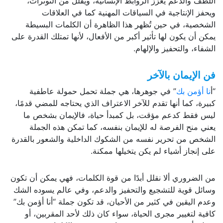
اللطف والدعم يعزز الروابط الإنسانية، ويقلل من التوترات،
ويحفز الإنتاجية في السياقات المهنية كما في العلاقات
الشخصية، في حين تُظهر هذا الظاهرة أن الكلمات البسيطة
يمكن أن يكون لها تأثير أكبر من الأفعال، لأنها تمتلك القدرة على
الشفاء، والتحفيز والإلهام.
فن الإيمان بالآخر
“أ
نا أؤمن بك
” في جوهرها، هي جملة تحمل حمولة عاطفية
كبيرة، كما أنها تقدم للآخر الاعتراف الذي يحتاجه للمضي قدمًا،
ليس فقط كدعم مؤقت، بل كمبدأ حياة، فالإيمان بشخص ما
يعني منح الفرصة له للإيمان بنفسه، كما تمكن هذه الجملة
الشخص من تحرير نفسه من الشكوك الداخلية والشعور بالقدرة
على إنجاز أشياء لم يكن يتخيلها ممكنة.
من الضروري ألا نقلل أبدًا من قوة الكلمات، فهي يمكن أن تكون
وسائل قوية للتشجيع والتحفيز والدعم، وفي عالم يسوده الشك
وعدم اليقين في كثير من الأحيان، قد تكون جملة “أنا أؤمن بك”
كافية لتغيير مجرى الحياة، سواء كان ذلك لأحد المقربين، أو