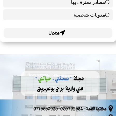
مصادر معترف بها
39 ( 65 % )
مدونات شخصية
21 ( 35 % )