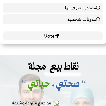
مصادر معترف بها
39 ( 65 % )
مدونات شخصية
21 ( 35 % )