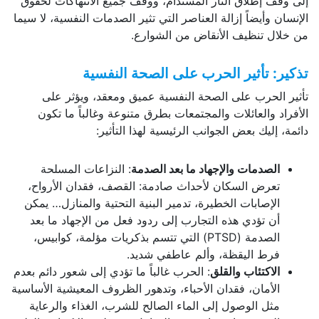
إلى وقف إطلاق النار المستدام، ووقف جميع الانتهاكات لحقوق
الإنسان وأيضاً إزالة العناصر التي تثير الصدمات النفسية، لا سيما
من خلال تنظيف الأنقاض من الشوارع.
تذكير: تأثير الحرب على الصحة النفسية
تأثير الحرب على الصحة النفسية عميق ومعقد، ويؤثر على
الأفراد والعائلات والمجتمعات بطرق متنوعة وغالباً ما تكون
دائمة، إليك بعض الجوانب الرئيسية لهذا التأثير:
الصدمات والإجهاد ما بعد الصدمة
: النزاعات المسلحة
تعرض السكان لأحداث صادمة: القصف، فقدان الأرواح،
الإصابات الخطيرة، تدمير البنية التحتية والمنازل… يمكن
أن تؤدي هذه التجارب إلى ردود فعل من الإجهاد ما بعد
الصدمة (PTSD) التي تتسم بذكريات مؤلمة، كوابيس،
فرط اليقظة، وألم عاطفي شديد.
الاكتئاب والقلق
: الحرب غالباً ما تؤدي إلى شعور دائم بعدم
الأمان، فقدان الأحباء، وتدهور الظروف المعيشية الأساسية
مثل الوصول إلى الماء الصالح للشرب، الغذاء والرعاية