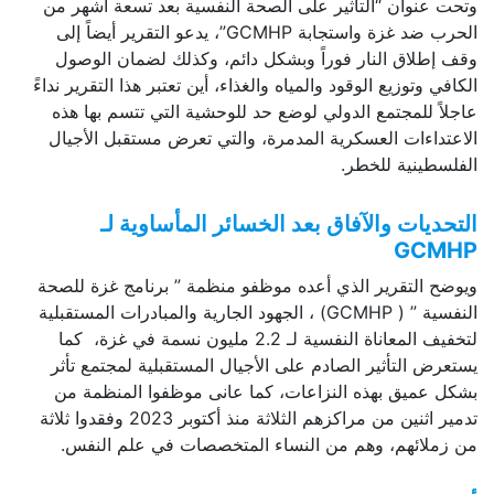
وتحت عنوان “التأثير على الصحة النفسية بعد تسعة أشهر من
الحرب ضد غزة واستجابة GCMHP”، يدعو التقرير أيضاً إلى
وقف إطلاق النار فوراً وبشكل دائم، وكذلك لضمان الوصول
الكافي وتوزيع الوقود والمياه والغذاء، أين تعتبر هذا التقرير نداءً
عاجلاً للمجتمع الدولي لوضع حد للوحشية التي تتسم بها هذه
الاعتداءات العسكرية المدمرة، والتي تعرض مستقبل الأجيال
الفلسطينية للخطر.
التحديات والآفاق بعد الخسائر المأساوية لـ
GCMHP
ويوضح التقرير الذي أعده موظفو منظمة ” برنامج غزة للصحة
النفسية ” ( GCMHP) ، الجهود الجارية والمبادرات المستقبلية
لتخفيف المعاناة النفسية لـ 2.2 مليون نسمة في غزة، كما
يستعرض التأثير الصادم على الأجيال المستقبلية لمجتمع تأثر
بشكل عميق بهذه النزاعات، كما عانى موظفوا المنظمة من
تدمير اثنين من مراكزهم الثلاثة منذ أكتوبر 2023 وفقدوا ثلاثة
من زملائهم، وهم من النساء المتخصصات في علم النفس.