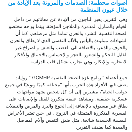
أصوات محطمة: الصدمات والمرونة بعد الإبادة من
خلال عيون
المنظمة
وفي التقرير، يعبر الناجون من الإبادة عن معاناتهم من داخل
الخيام والمنازل المدمرة والملاجئ المؤقتة، بينما يواجه مختصو
الصحة النفسية التشرد والحزن تماما مثل مرضاهم، كما أن
الشهادات مملوءة باليأس والألم النفسي الذي لا يطاق والحزن
والخوف والذعر، بالاضافة الى الغضب والعنف والصراخ غير
القابل للتحكم والشعور بالعجز والإحساس بالاختناق والأفكار
الانتحارية والإنكار، وهي تجارب تشكل قلب الدراسة.
جمع أعضاء ”برنامج غزة للصحة النفسية GCMHP ” روايات
يصف فيها الأفراد هذه الحرب بأنها “مختلفة كميًا ونوعيًا في جميع
جوانب الحياة”، مشيرين إلى أن كل شخص يشهد مواجهات
عسكرية حقيقية، ومشاهد عنيفة متكررة للقتل والإصابات على
نطاق غير مسبوق، بالإضافة إلى الجوع والبرد والمرض والتنقلات
القسرية المتكررة المتمثلة في النزوح ، في حين تعتبر الأعراض
النفسية الجسدية شائعة، مثل ضيق التنفس وآلام المفاصل
والمعدة كما يضيف التقرير.