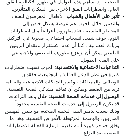
الصحية ، إذ تساهم هذه العوامل في ظهور الاكتئاب، القلق
العام، واضطرابات القلق الأخرى بين السكان المتأثرين.
تأثير على الأطفال والشباب
: الأطفال المعرضون للعنف
والتدمير خلال الحرب هم عرضة بشكل خاص إلى
المخاطر النفسية ، فقد يظهرون أعراضاً مثل اضطرابات
النوم، خوف شديد، انسحاب اجتماعي، صعوبة في التركيز،
وزيادة العدوانية ، كما أن عدم الاستقرار وفقدان الروتين
الطبيعي يمكن أن يزعزع تطورهم العاطفي والاجتماعي
على المدى الطويل.
التداعيات الاجتماعية والاقتصادية
: الحرب تسبب اضطرابات
كبيرة في نظم الدعم العائلية والمجتمعية، ففقدان
الوظائف والممتلكات، وكسر الشبكات الاجتماعية والعائلية
تزيد من الضغط ويمكن أن تفاقم مشاكل الصحة النفسية.
الوصول إلى خدمات الصحة النفسية
: خلال وبعد النزاعات،
قد يكون الوصول إلى خدمات الصحة النفسية محدوداً
وذلك بسبب تدمير البنية التحتية الصحية، مع نقص المهنيين
المدربين، والوصمة المرتبطة بالأمراض النفسية، وهذا ما
يخلق حواجز كبيرة أمام تقديم الرعاية الفعالة للاضطرابات
النفسية بعد النزاع.