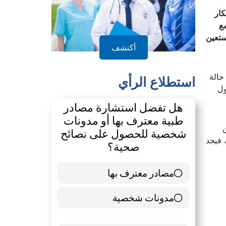
كار
ع
ستعين
أكتشف
حالة
ول
استطلاع الرأي
ن
هل تفضل استشارة مصادر
 فيجد
طبية معترف بها أو مدونات
شخصية للحصول على نصائح
صحية؟
مصادر معترف بها
39 ( 65 % )