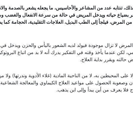
ك، تنتابه عدد من المشاعر والأحاسيس، ما يجعله يشعر
بالصدمة والان
 بضياع حياته
ويدخل المريض في حالة من سرعة الانفعال والغضب وم
ن المرض، فيلجأ إلى الطب البديل، العلاجات التقليدية، الحجامة كما ي
لمرض لا تزال موجودة فيولد لديه الشعور باليأس والحزن ويدخل في 
 لكن عندما يأخذ وقته في التفكير يدرك أنه لا بد من اتباع البروتوك
 حالته ويقرر بداية العلاج.
لى المحيطين به، لا من الناحية المادية (غلاء الأدوية وندرتها) ولا م
 وصعوبة الحصول على مواعيد العلاج الكيماوي والمعالجة الشعاعية،
 فلا يعرف من أين يبدأ وإلى اين يذهب.