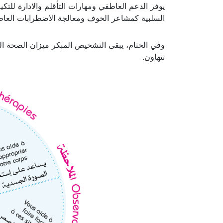
كما تحتوي الخلية على أخصائي نفساني يعمل على ت
يوفر الدعم العاطفي ومهارات التأقلم والادارة للت
السلبية كمشاعر الخوف ومعالجة الاضطرابات العاطفية
وفي الختام، يبقى التشخيص المبكر ميزان الصحة ال
نتهاون.