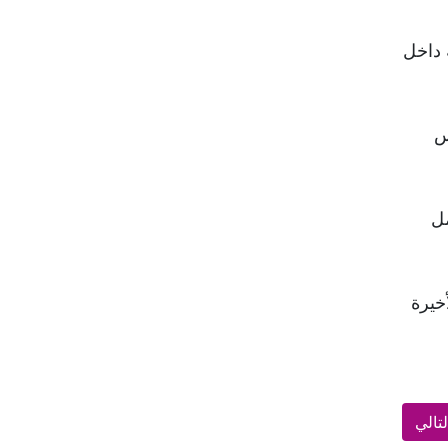
الحمل الثقيل الدي يحمله الوالدان فمن جهة ا
 داخل
تتطلبها الدروس الخصوصية.
س
مل
خيرة
لتالي