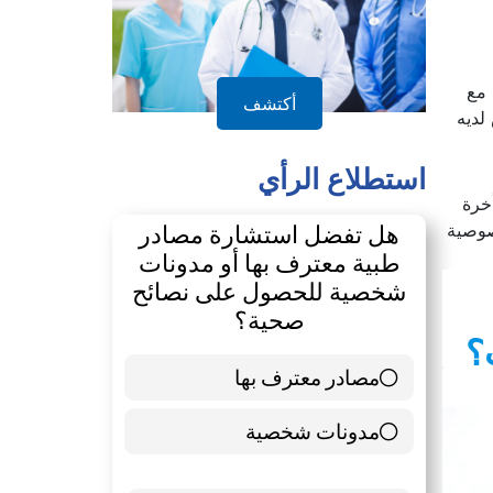
 مع
أكتشف
لديه
استطلاع الرأي
خرة
صوصية
هل تفضل استشارة مصادر
طبية معترف بها أو مدونات
شخصية للحصول على نصائح
صحية؟
؟
إن الدروس الخصوصية لها جوانب إيجابية وأخرى سلبية
مصادر معترف بها
39 ( 65 % )
مدونات شخصية
21 ( 35 % )