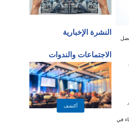
من بين إيجابيات الدروس الخصوصية، تحسين مستوى الطالب ا
نقاط ضعفه فيها.
النشرة الإخبارية
فضل
تساعد الطلاب الذين يعانون من الخجل والخوف
يتجاوز هذا الشعور عندما يكون مع المعلم ال
الاجتماعات والندوات
حث الطالب الكسول على حل التمارين خلال ا
أما سلبياتها فنجد منها:
قتل روح المبادرة والتفكير والخمول العقلي لدى
أكتشف
كثرة الدورس (في الثانوية والدروس الخصو
اء في
إضافي يستنزف قواه وطاقته وتجعله منهكا ذهن