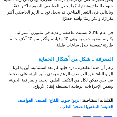
حبوب اللقاح وشدتها، كما يجعل العواصف الصيفية أكثر عنفًا.
وبالتالي فإن التغير المناخي قد يجعل نوبات الربو العاصفي أكثر
تكرارًا، وأبكر زمنًا وأشد خطرًا.
في عام 2016 تسببت عاصفة رعدية في ملبورن أستراليا،
بكارثة صحية حقيقية وهي 10 وفيات، وأكثر من 10 آلاف حالة
طارئة تنفسية خلال ساعات قليلة.
المعرفة .. شكل من أشكال الحماية
رغم أن هذه الظاهرة نادرة فإنها لم تعد استثنائية، أين يذكرنا
الربو الناتج عن العواصف الرعدية بمدى تأثير البيئة على صحتنا،
في حين يمكن لكل من التكفل الطبي الجيد، والمراقبة الجوية،
وبعض الإجراءات الوقائية البسيطة إنقاذ الأرواح.
الكلمات المفتاحية:
الربو
؛
حبوب اللقاح
؛
الصيف
؛
العواصف
العنيفة
؛
التنفس
؛
الصحة
؛
الطب
.