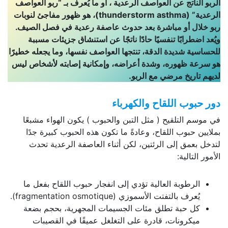
الربو الناتج عن العواصف الرعدية ، أو ما يُعرف بـ “ربو العواصف
الرعدية” (
thunderstorm asthma
)، هو ظهور مفاجئ لنوبات
ربو خلال أو مباشرة بعد حدوث عاصفة رعدية في فصل الصيف.
ويُعد اضطرابًا تنفسيًا حادًا ناتجًا عن استنشاق جزيئات مسببة
للحساسية شديدة الدقة، تنتجها العواصف نفسها، وما يجعله خطيرًا
هو سرعة ظهوره، وشدة أعراضه، وإمكانية إصابته لأشخاص ليس
لديهم تاريخ مرضي مع الربو.
دور حبوب اللقاح والكهرباء
في موسم التلقيح ( مثل التبن والحبوب ) يكون الهواء مشبعًا
بملايين حبوب اللقاح، وعادةً ما تكون هذه الحبوب كبيرة جدًا
لتدخل بعمق إلى الرئتين، لكن أثناء العاصفة الرعدية تحدث
الأمور التالية:
الرطوبة العالية تؤدي إلى انفجار حبوب اللقاح بفعل ما
يُعرف بالتفتت الأسموزي (fragmentation osmotique).
كل حبة تطلق مئات الجسيمات المجهرية، بحجم بضعة
ميكرونات، قادرة على التغلغل عميقًا في القصيبات