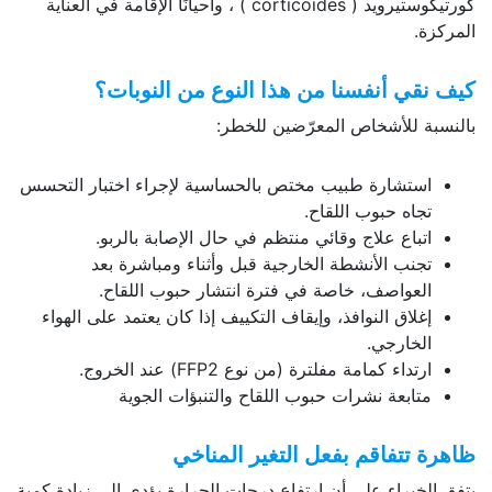
كورتيكوستيرويد ( corticoïdes ) ، وأحيانًا الإقامة في العناية
المركزة.
كيف نقي أنفسنا من هذا النوع من النوبات؟
بالنسبة للأشخاص المعرّضين للخطر:
استشارة طبيب مختص بالحساسية لإجراء اختبار التحسس
تجاه حبوب اللقاح.
اتباع علاج وقائي منتظم في حال الإصابة بالربو.
تجنب الأنشطة الخارجية قبل وأثناء ومباشرة بعد
العواصف، خاصة في فترة انتشار حبوب اللقاح.
إغلاق النوافذ، وإيقاف التكييف إذا كان يعتمد على الهواء
الخارجي.
ارتداء كمامة مفلترة (من نوع FFP2) عند الخروج.
متابعة نشرات حبوب اللقاح والتنبؤات الجوية
ظاهرة تتفاقم بفعل التغير المناخي
يتفق الخبراء على أن ارتفاع درجات الحرارة يؤدي إلى زيادة كمية