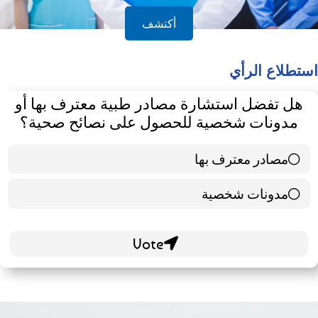
أكتشف
استطلاع الرأي
هل تفضل استشارة مصادر طبية معترف بها أو
مدونات شخصية للحصول على نصائح صحية؟
مصادر معترف بها
39 ( 65 % )
مدونات شخصية
21 ( 35 % )