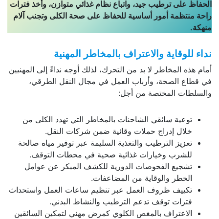
الحفاظ على ترطيب جيد، واتباع نظام غذائي متوازن، وأخذ فترات
راحة منتظمة أمور أساسية للحفاظ على صحة الكلى وتجنب آلام
منهكة.
نداء للوقاية والاعتراف بالمخاطر المهنية
أمام هذه المخاطر لا بد من التحرك، لذلك أوجه نداءً إلى المهنيين
في قطاع الصحة، وأرباب العمل في مجال النقل الطرقي،
والسلطات المختصة من أجل:
توعية سائقي الشاحنات بالمخاطر التي تهدد الكلى من
خلال إدراج حملات وقائية ضمن شركات النقل.
تعزيز الترطيب والتغذية السليمة عبر توفير مياه صالحة
للشرب وخيارات غذائية صحية في محطات التوقف.
تشجيع الفحوصات الدورية للكشف المبكر عن عوامل
الخطر والوقاية من المضاعفات.
تكييف ظروف العمل عبر تنظيم ساعات العمل واستحداث
فترات توقف تدعم الترطيب والنشاط البدني.
الاعتراف بالمغص الكلوي كمرض مهني لتمكين السائقين