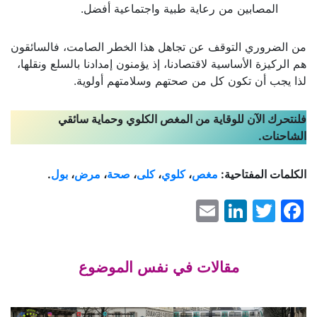
المصابين من رعاية طبية واجتماعية أفضل.
من الضروري التوقف عن تجاهل هذا الخطر الصامت، فالسائقون
هم الركيزة الأساسية لاقتصادنا، إذ يؤمنون إمدادنا بالسلع ونقلها،
لذا يجب أن تكون كل من صحتهم وسلامتهم أولوية.
فلنتحرك الآن للوقاية من المغص الكلوي وحماية سائقي
الشاحنات.
الكلمات المفتاحية:
مغص
،
كلوي
،
كلى
،
صحة
،
مرض
،
بول
.
LinkedIn
Email
Facebook
Twitter
مقالات في نفس الموضوع