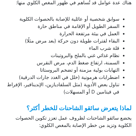
هناك عدة عوامل قد تُساهم في ظهور المغص الكلوي منها:
سوابق شخصية أو عائلية للإصابة بالحصوات الكلوية
السفر الطويل أو الإقامة في مناطق حارة
العمل في بيئة مرتفعة الحرارة
البقاء لفترات طويلة دون حركة (بعد مرض مثلًا)
قلة شرب الماء
نظام غذائي غني بالملح والبروتينات
السمنة، ارتفاع ضغط الدم، مرض النقرس
التهابات بولية مزمنة أو تضخم البروستاتا
اضطرابات هرمونية (خلل في الغدد جارات الدرقية)
تناول بعض الأدوية (مثل السلفاديازين، الإندينافير، الإفراط
في فيتامين D أو المسهلات)
لماذا يتعرض سائقو الشاحنات للخطر أكثر؟
يخضع سائقو الشاحنات لظروف عمل تعزز تكوين الحصوات
الكلوية وتزيد من خطر الإصابة بالمغص الكلوي: