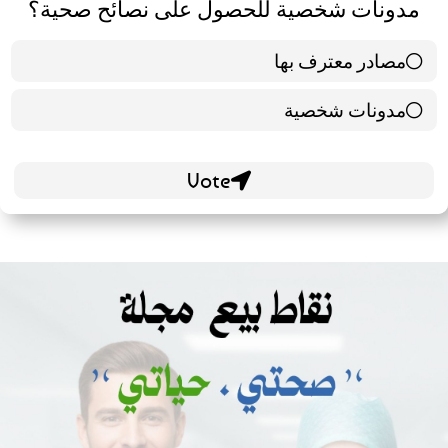
استطلاع الرأي
هل تفضل استشارة مصادر طبية معترف بها أو
مدونات شخصية للحصول على نصائح صحية؟
مصادر معترف بها
39 ( 65 % )
مدونات شخصية
21 ( 35 % )