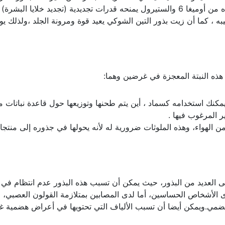
تسرع شيخوخة الجلد، بالإضافة إلى ذلك، فإن محتواه من أوميغا 6 والستيرول يمنحه قدرات تجديدية (تجديد خلايا البش
به ، كما أن زيت بذور التين الشوكي يعيد قوة ومرونة الجلد ،ولذلك ي
م هذه النبتة المعجزة في غرضين وهما:
يمكنك استخدامه كسماد ، أين يتم طحنها وتوزيعها حول قاعدة نباتات م
 المرغوب فيها .
 الهواء، وهذه الملوثات ضرورية له لأنه يحولها في جذوره إلى منتج
ى العديد من البذور، حيث يمكن أن تسبب هذه البذور عدم انتظام في ا
دى الأشخاص الحساسين، أما لدى المصابين بمتلازمة القولون العصبي، 
لهضمي.ويمكن أيضا أن تسبب الألياف التي تحتويها في أعراض هضمية غ