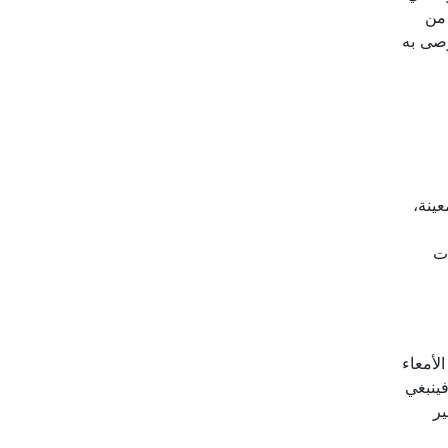
رة) من
وصى به
عينة،
ات
لأمعاء
فينبغي
ير