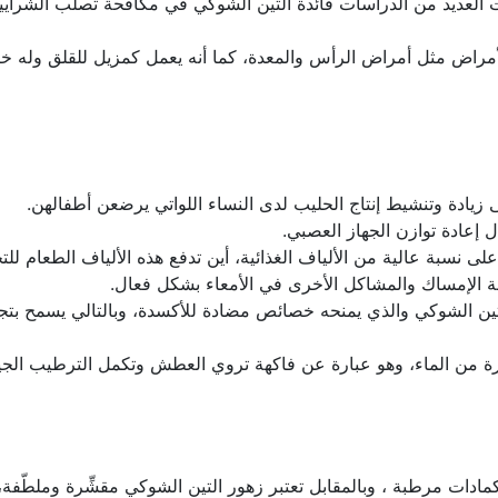
العديد من الدراسات فائدة التين الشوكي في مكافحة تصلب الشرايي
مراض مثل أمراض الرأس والمعدة، كما أنه يعمل كمزيل للقلق وله 
زيادة وتنشيط إنتاج الحليب لدى النساء اللواتي يرضعن أطفالهن.
إعادة توازن الجهاز العصبي.
ى نسبة عالية من الألياف الغذائية، أين تدفع هذه الألياف الطعام لل
 الإمساك والمشاكل الأخرى في الأمعاء بشكل فعال.
ذي يوفره التين الشوكي والذي يمنحه خصائص مضادة للأكسدة، وبالتالي يسمح بتج
رة من الماء، وهو عبارة عن فاكهة تروي العطش وتكمل الترطيب الج
كمادات مرطبة ، وبالمقابل تعتبر زهور التين الشوكي مقشِّرة وملطّفة