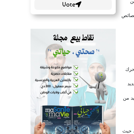
ن
خصائص
تحرك
ديد
يد من
، حيث