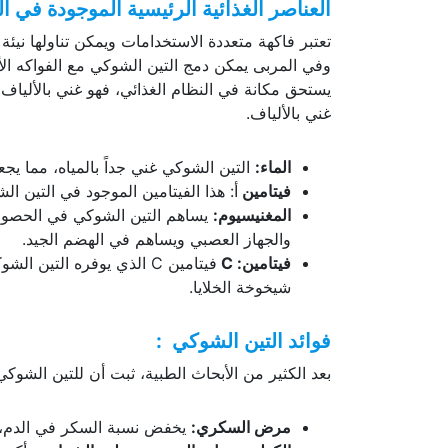
العناصر الغذائية الرئيسية الموجودة في ا
تعتبر فاكهة متعددة الاستخدامات ويمكن تناولها نيئ
وفي المربى يمكن دمج التين الشوكي مع الفواكه الأخر
يستحق مكانة في النظام الغذائي، فهو غني بالألياف
غني بالألياف.
الماء:
التين الشوكي غني جداً بالمياه، مما 
فيتامين
أ: هذا الفيتامين الموجود في التين 
المغنيسيوم:
يساهم التين الشوكي في الحصول
والجهاز العصبي ويساهم في الهضم الجيد.
فيتامين
: C
فيتامين C الذي يوفره ال
شيخوخة الخلايا.
فوائد التين الشوكي
:
بعد الكثير من الأبحاث الطبية، ثبت أن للتين الشوك
مرض السكري:
يخفض نسبة السكر في الدم، 