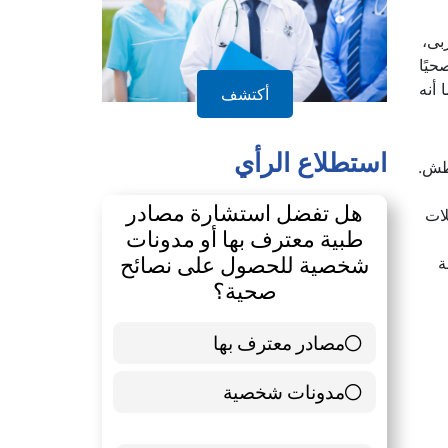
بى،
حيًا
 أنه
أكتشف
استطلاع الرأي
عطش.
هل تفضل استشارة مصادر
ات
طبية معترف بها أو مدونات
شخصية للحصول على نصائح
ة
صحية؟
مصادر معترف بها
39 ( 65 % )
مدونات شخصية
21 ( 35 % )