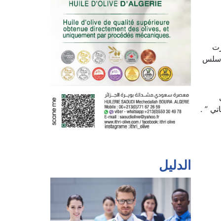
رت
م سلس
ي ” .
الدليل