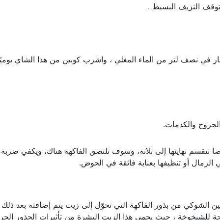
 توقف النزيف البسيط .
 بين 4 و 15 غرامًا من الأزهار في نصف لتر من الماء المغلي ، واشرب كوبين من هذا الشاي يوم
الجروح والكدمات.
تنقسم نهايتها إلى ثلاثة، وسوف تلتصق الفاكهة هناك، ويكفي ضربة 
لرمال أو تنظيفها بعناية فائقة في الحوض.
 الشوكي من بذور الفاكهة التي تحوّل إلى زيت يتم إضافته بعد ذلك 
لشيخوخة ، حيث يحمي هذا الزيت البشرة من تأثيرات الجذور الحرة