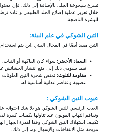
خلال تعزيز عملية إصلاح الجلد الطبيعي وإعادة ترطي
للبشرة الناضجة.
التين الشوكي في علم البيئة
:
التين مفيد أيضًا في المجال البيئي ،اين يتم استخدا
السماد الأخضر:
سواء كان الفاكهة أو النبات، 
فيما سيؤدي ذلك إلى منع انتشار الحشائش غير
مقاومة للتلوث:
تمتص شجرة التين الملوثات من
عضوية وعناصر غذائية أساسية له.
عيوب التين الشوكي :
العيب الرئيسي للتين الشوكي هو بلا شك احتوائه عل
وتفاقم التهاب القولون عند تناولها بكميات كبيرة ل
تكييف استهلاك التين الشوكي وفقا لقدرة الجهاز ا
مريحة مثل الانتفاخات والإسهال وما إلى ذلك.