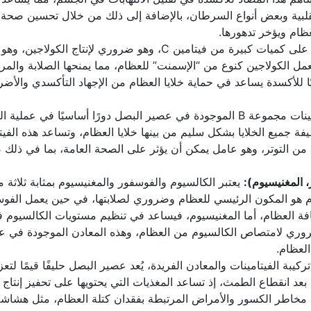
لقلبية وبعض أنواع السرطان، بالإضافة إلى ذلك من خلال تحسين صحة
عظام ويؤخر تدهورها.
: يحتوي عصير البصل على كميات كبيرة من فيتامين C، وهو ضروري لإنتاج الكولاج
مل الكولاجين كنوع من “الإسمنت” للعظام، مما يمنحها الصلابة والمرو
ك، يعتبر فيتامين C مضادًا قويًا للأكسدة يساعد في حماية خلايا العظام من الإجهاد التأكسدي والأض
: تلعب فيتامينات مجموعة B الموجودة في عصير البصل دورًا أساسيًا في عملية 
يفة جميع الخلايا بشكل سليم من بينها خلايا العظام، وتساعد هذه الفيت
 من التوتر، وهو عامل يمكن أن يؤثر على الصحة العامة، بما في ذلك
، المغنيسيوم):
يعتبر الكالسيوم والفوسفور والمغنيسيوم بمثابة ثلاثة 
 هو المكون الرئيسي للعظام وضروري لصلابتها، في حين يعمل الفو
فة العظام، أما المغنيسيوم، فيساعد في تنظيم مستويات الكالسيوم 
يلعب دورًا في تفعيل فيتامين D الضروري لامتصاص الكالسيوم من العظام، وهذه المعادن الموجودة ف
لعظام.
ركيبة الفيتامينات والمعادن الفريدة، يُعد عصير البصل حليفًا قيمًا لتعز
عد انقطاع الطمث، إذ تساعد المغذيات التي يحتويها على تحفيز إنتاج
ن مخاطر الكسور والأمراض المرتبطة بفقدان كتلة العظام، مثل هشاش