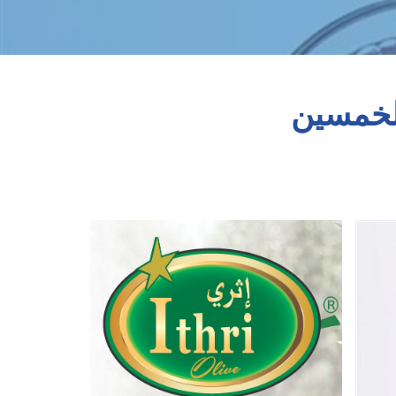
لخمسين