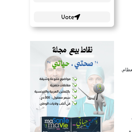
عظام.
 في