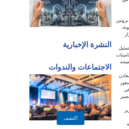
ين، وهو بروتين
نة،
رار
النشرة الإخبارية
التمثيل
امينات
 صحة
الاجتماعات والندوات
معادن
سفور
في
ي عصير
يز
أكتشف
ة