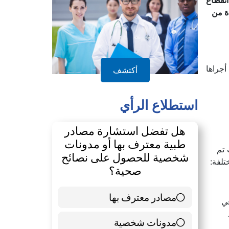
انقطاع
يبلغن من العمر 50 عامًا ، واحدة من
أجراها
أكتشف
استطلاع الرأي
هل تفضل استشارة مصادر
طبية معترف بها أو مدونات
يث تم
شخصية للحصول على نصائح
تلفة:
صحية؟
مصادر معترف بها
39 ( 65 % )
في
مدونات شخصية
21 ( 35 % )