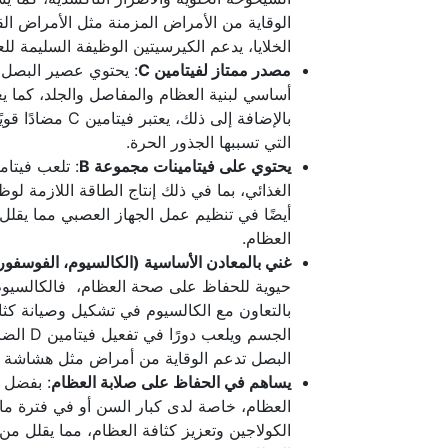
الوقاية من الأمراض المزمنة مثل الأمراض ا
الخلايا، يدعم الكيرسيتين الوظيفة السليمة لل
مصدر ممتاز لفيتامين
C
أساسي لبنية العظام والمفاصل والجلد، كما يع
بالإضافة إلى ذل
التي تسببها الجذور الحرة.
يحتوي على فيتامينات مجموعة
B
الغذائي، بما في ذلك إنتاج الطاقة اللازمة لوظ
أيضًا في تنظيم عمل الجهاز العصبي مما يقلل
العظام.
غني بالمعادن الأساسية (الكالسيوم، الفوسفور
حيوية للحفاظ على صحة العظام، فالكالسيوم
بالتعاون مع الكالسيوم في تشكيل وصيانة كثا
الجسم و
البصل تدعم الوقاية من أمراض مثل هشاشة ا
يساهم في الحفاظ على صلابة العظام
: بفضل ت
العظام، خاصة لدى كبار السن أو في فترة ما ب
الكولاجين وتعزيز كثافة العظام، مما يقلل م