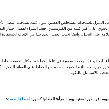
في المنزل باستخدام مستخلص العصير، سواء كنت تستخدم البصل الأح
يحتوي على أكبر كمية من الكيرسيتين، فعند الشراء يُفضل اختيار الب
لامة على التحلل، وأيضًا تجنب البصل الذي يبدأ في الإنبات للاستفادة ا
 للبعض، فإذا وجدت صعوبة في تناوله كما هو، يمكنك تخفيفه بخلطه
زر خيارات ممتازة لتخفيف الطعم مع الحفاظ على الفوائد الصحية، ك
حية بالاستمتاع بالنكهة.
سيوم؛ فوسفور؛ مغنيسيوم؛ المرأة؛ العظام؛ كسور؛
انقطاع الطمث
؛