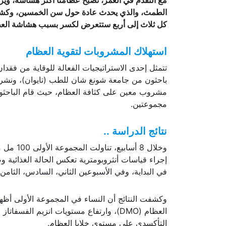
مع التقدم في العمر، تصبح عظامنا أكثر هشاشة، وي
كل ثلاث إلى أربع ستتعرض لكسر بسبب هشاشة العظا
استهلاك المشروبات لتقوية العظام
تتمثل إحدى الاستراتيجيات الفعالة للوقاية من فق
مجموعتين.
نتائج الدراسة ..
وخلال 8 
إجراء قياسات أنثروبومترية تعكس الحالة الغذائية 
في البداية، وفي الأسبوعين الثاني، السادس، الثامن،
وكشفت النتائج أن النساء في المجموعة الأولى أظهر
العظام (DMO)، وارتفاع مستويات انزيم الف
التأكسدي على مستوى خلايا العظام.