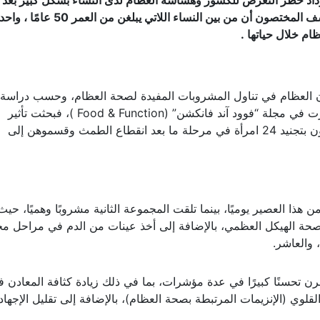
زداد خطر التعرض للكسور وهشاشة العظام لدى النساء بشكل كبير بعد 
الطمث، والذي يحدث عادة حول سن الخمسين، وكشف المختصون أن من بين النساء اللاتي 
م خلال حياتها .
دان العظام في تناول المشروبات المفيدة لصحة العظام، وحسب دراسة 
باحثون من جامعة شونغ شان للطب (تايوان)، ونشرت في مجلة “فوود آند فانكشن” (Food & Function )، فبحثت تأثير
مشروب معين على كثافة العظام، حيث قام الباحثون بتجنيد 24 امرأة في مرحلة ما بعد انقطاع الطمث وقسموهن إلى
أسابيع، تناولت المجموعة الأولى 100 مل من هذا العصير يوميًا، بينما تلقت المجموعة الثانية مشروبًا وهميًا، ح
وصحة الهيكل العظمي، بالإضافة إلى أخذ عينات من الدم في مراحل مخ
 والعاشر.
ن تحسنًا كبيرًا في عدة مؤشرات، بما في ذلك زيادة كثافة المعادن 
سفاتاز القلوي (الإنزيمات المرتبطة بصحة العظام)، بالإضافة إلى تقليل الإجهاد