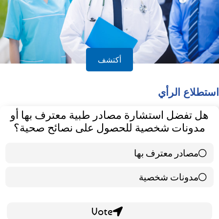
أكتشف
استطلاع الرأي
هل تفضل استشارة مصادر طبية معترف بها أو
مدونات شخصية للحصول على نصائح صحية؟
مصادر معترف بها
39 ( 65 % )
مدونات شخصية
21 ( 35 % )