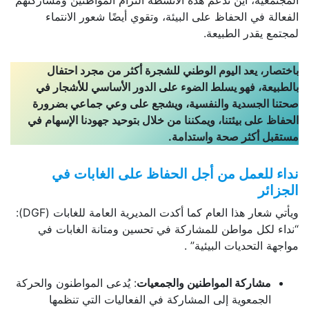
الفعالة في الحفاظ على البيئة، وتقوي أيضًا شعور الانتماء
لمجتمع يقدر الطبيعة.
باختصار، يعد اليوم الوطني للشجرة أكثر من مجرد احتفال
بالطبيعة، فهو يسلط الضوء على الدور الأساسي للأشجار في
صحتنا الجسدية والنفسية، ويشجع على وعي جماعي بضرورة
الحفاظ على بيئتنا، ويمكننا من خلال بتوحيد جهودنا الإسهام في
مستقبل أكثر صحة واستدامة.
نداء للعمل من أجل الحفاظ على الغابات في
الجزائر
ويأتي شعار هذا العام كما أكدت المديرية العامة للغابات (DGF):
“نداء لكل مواطن للمشاركة في تحسين ومتانة الغابات في
مواجهة التحديات البيئية” .
مشاركة المواطنين والجمعيات
: يُدعى المواطنون والحركة
الجمعوية إلى المشاركة في الفعاليات التي تنظمها