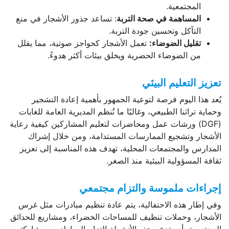
المجتمعية.
المساهمة في صحة التربة
: تساعد جذور الأشجار في منع
التآكل وتحسين جودة التربة.
تقليل الضوضاء:
تعمل الأشجار كحواجز صوتية، مما يقلل
من الضوضاء الحضرية ويخلق بيئات أكثر هدوءً.
تعزيز التعليم البيئي
يُعد هذا اليوم فرصة لتوعية الجمهور بأهمية إعادة التشجير
وحماية تراثنا الطبيعي، وغالبًا ما تُنظم المديرية العامة للغابات
(DGF) ورشات عمل ومحاضرات لتعليم المشاركين كيفية رعاية
الأشجار وتشجيع الممارسات المستدامة، ومن خلال إشراك
المدارس والمجتمعات المحلية، تهدف هذه المناسبة إلى تعزيز
ثقافة المسؤولية البيئية منذ الصغر.
إجراءات ملموسة والتزام مجتمعي
وفي إطار هذه الاحتفالية، يتم عادة تنظيم مبادرات مثل غرس
الأشجار، وحملات تنظيف للمساحات الخضراء، ومشاريع للحدائق
المجتمعية، أين تدعم هذه الأنشطة التزام المواطنين ومشاركتهم