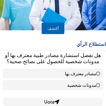
أكتشف
استطلاع الرأي
هل تفضل استشارة مصادر طبية معترف بها أو
مدونات شخصية للحصول على نصائح صحية؟
مصادر معترف بها
39 ( 65 % )
مدونات شخصية
21 ( 35 % )