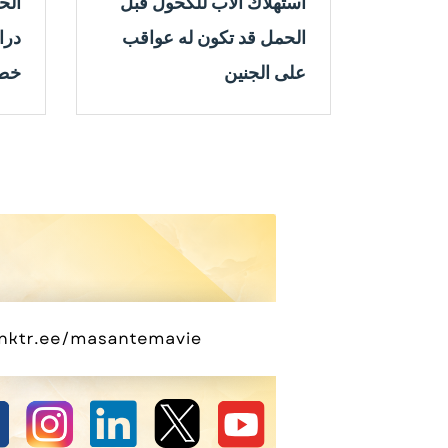
استهلاك الأب للكحول قبل
الح
الحمل قد تكون له عواقب
درا
على الجنين
خطر