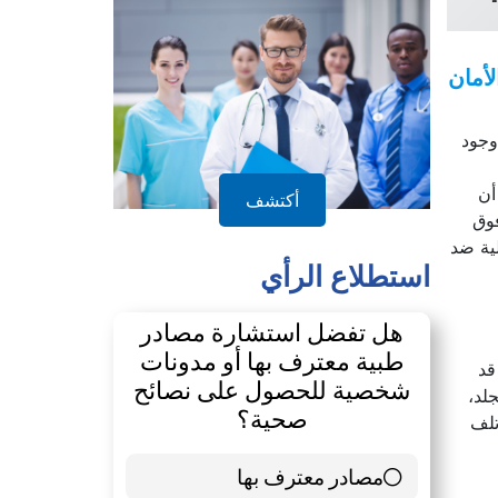
أمان
وجود
أن
أكتشف
فوق
ية ضد
استطلاع الرأي
هل تفضل استشارة مصادر
طبية معترف بها أو مدونات
قد
شخصية للحصول على نصائح
لد،
صحية؟
تلف
مصادر معترف بها
39 ( 65 % )