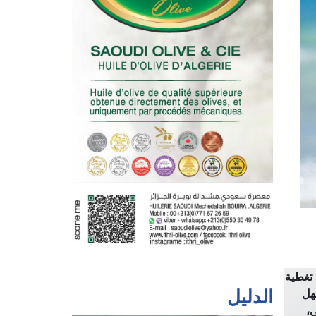
 تغطية
هل
الدليل
،