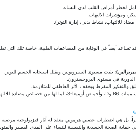
شامل لخطر أمراض القلب لدى النساء.
كر، ومؤشرات الالتهاب.
د للالتهاب، نشاط بدني، إدارة التوتر).
د تساعد أيضاً في الوقاية من المضاعفات القلبية، خاصة تلك التي تقل
رترالين):
تثبت مستوى السيروتونين وتقلل استجابة الجسم للتوتر.
 الدورية في مستوى البروجسترون.
لق والتفكير المفرط ويخفف الأثر العاطفي للمتلازمة.
خصائص مضادة للالتهاب.
ض
عابراً، بل هي اضطراب عصبي هرموني معقد له آثار فيزيولوجية مرضية 
ني حماية الصحة الجسدية والنفسية للنساء على المدى القصير والمت