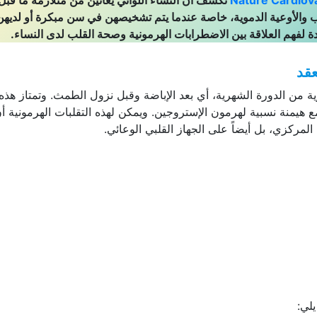
Nature Cardiov
تكشف أن النساء اللواتي يعانين من متلازمة ما قبل
 والأوعية الدموية، خاصة عندما يتم تشخيصهن في سن مبكرة أو لديهن
ديدة لفهم العلاقة بين الاضطرابات الهرمونية وصحة القلب لدى النساء.
عقد
 من الدورة الشهرية، أي بعد الإباضة وقبل نزول الطمث. وتمتاز هذه 
منة نسبية لهرمون الإستروجين. ويمكن لهذه التقلبات الهرمونية أ
مركزي، بل أيضاً على الجهاز القلبي الوعائي.
لي: