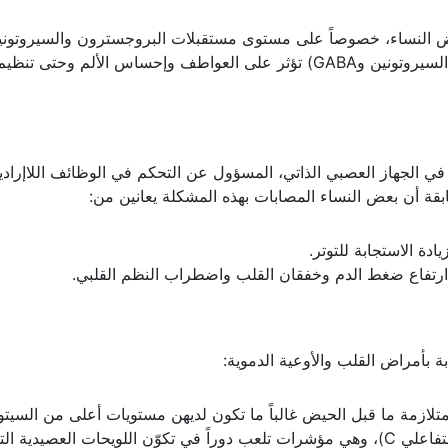
 النساء، خصوصاً على مستوى مستقبلات البروجسترون والسيروتوني
اختلالات كيميائية عصبية (خاصة في متلازمة السيروتونين وGABA) تؤثر على العواطف وإحساس الألم وحتى تنظي
ي الجهاز العصبي الذاتي، المسؤول عن التحكم في الوظائف اللاإرادي
 أن بعض النساء المصابات بهذه المشكلة يعانين من:
دة الاستجابة للتوتر.
 ارتفاع ضغط الدم وخفقان القلب واضطراب النظم القلبي.
بة بأمراض القلب والأوعية الدموية:
متلازمة ما قبل الحيض غالباً ما تكون لديهن مستويات أعلى من السيتو
الالتهابية مثل IL-6 وTNF-alpha وCRP (البروتين التفاعلي C)، وهي مؤشرات تلعب دوراً في تكوّن اللويحات العصيد