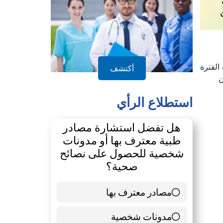
الفترة
أكتشف
ن
استطلاع الرأي
هل تفضل استشارة مصادر
طبية معترف بها أو مدونات
شخصية للحصول على نصائح
صحية؟
مصادر معترف بها
39 ( 65 % )
مدونات شخصية
21 ( 35 % )