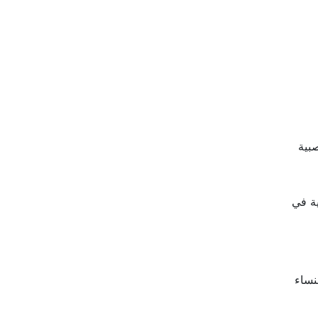
صبية
ية في
نساء