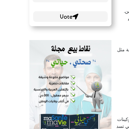
ن.
م
ة مثل
كينات
ية التي تسد