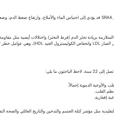
الخلل في نظام SRAA قد يؤدي إلى احتباس الماء والأملاح، وارتفاع ضغط الدم،
المتلازمة بزيادة تخثر الدم (فرط التخثر) واختلالات أيضية مثل مقاومة
الإنسولين أو اختلال في الدهون (ارتفاع الكوليسترول الضار LDL وانخفاض الكوليسترول الجيد
تقليدية مثل مؤشر كتلة الجسم والتدخين والتاريخ العائلي والصحة الن