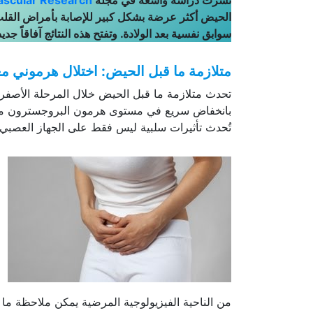
نُشرت دراسة واسعة في مجلة
ascular Research
الحيض أكثر عرضة بشكل كبير للإصابة بأمراض القلب
سوابق نفسية بعد الولادة. وتفتح هذه النتائج آفاقاً ج
متلازمة ما قبل الحيض: اختلال هرموني م
تحدث متلازمة ما قبل الحيض خلال المرحلة الأصفرية
بانخفاض سريع في مستوى هرمون البروجسترون مع هي
تُحدث تأثيرات سلبية ليس فقط على الجهاز العصبي ال
من الناحية الفيزيولوجية المرضية يمكن ملاحظة ما ي