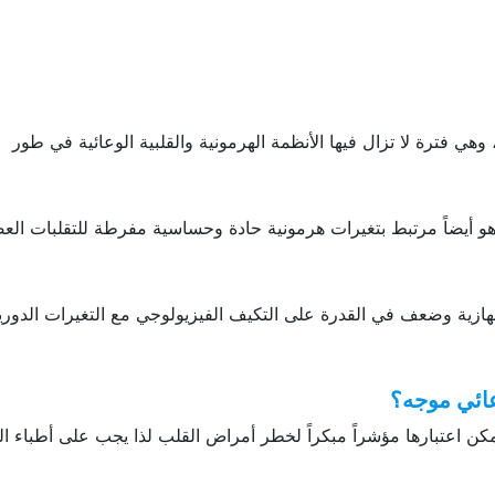
ء اللواتي شُخصت حالتهن قبل سن 25 سنة، وهي فترة لا تزال فيها الأنظمة الهرمونية والقلبية الوعائية في طور
، وهو أيضاً مرتبط بتغيرات هرمونية حادة وحساسية مفرطة للتقلبات الع
جهازية وضعف في القدرة على التكيف الفيزيولوجي مع التغيرات الدور
عائي موجه؟
كن اعتبارها مؤشراً مبكراً لخطر أمراض القلب لذا يجب على أطباء ال