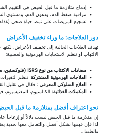
إدماج متلازمة ما قبل الحيض في التقييم ال
مراقبة ضغط الدم، ودهون الدم، ومستوى الس
تشجيع المريضات على نمط حياة صحي (غذاء مضا
دور العلاجات: ما وراء تخفيف الأعراض
تهدف العلاجات الحالية إلى تخفيف الأعراض، لكنها ق
الالتهاب أو تنظم الاستجابات الهرمونية والعصبية:
مضادات الاكتئاب من نوع
ISRS
(فلوكستين، سي
العلاجات الهرمونية المشتركة
: تنظم التغيرات
العلاج السلوكي المعرفي
: فعّال في تقليل الق
المكملات الغذائية:
الكالسيوم، المغنيسيوم، فيتامينات B6 وD، وأحماض أوميغا-3، لما لها من 
نحو اعتراف أفضل بمتلازمة ما قبل الحي
إن متلازمة ما قبل الحيض ليست دلالاً أو إزعاجاً 
لذا فإن فهمها بشكل أفضل والتعامل معها بجدية يع
والطويل.