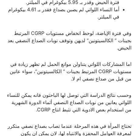
فترة الحيض وقدر بـ 5.95 بيكوغرام في الميلتر.
أما النساء اللواتي لم يصبن بصداع فقدر بـ 4.61 بيكوغرام
في الميلتر.
وفي فترة الإباضة، لوحظ انخفاض مستويات CGRP المرتبط
بجينات ” الكالسيتونين” لديهن وتوقف نوبات الصداع النصفي بعد
الحيض.
اما المشاركات اللواتي يتناولن موانع الحمل لم تظهر زيادة في
مستويات CGRP المرتبط بجينات ” الكالسيتونين”، سواء عانين
من قبل من صداع نصفي ام لا.
وحسب نتائج الدراسة التي توصل لها الباحثون فانه يمكن للنساء
اللواتي يعانين من نوبات الصداع النصفي أثماء الدورة الشهرية
من استخدام بعص الادوية التي تثبط انتاج CGRP.
تحتاج المرأة في هذه المرحلة عندما تصاب بصداع نصفي متكرر
لمعرفة العوامل المحفزة والانتباه لها، لان يمكن ان يكون