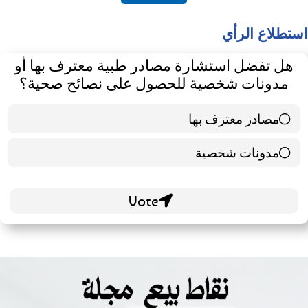
استطلاع الرأي
هل تفضل استشارة مصادر طبية معترف بها أو
مدونات شخصية للحصول على نصائح صحية؟
مصادر معترف بها
39 ( 65 % )
مدونات شخصية
21 ( 35 % )