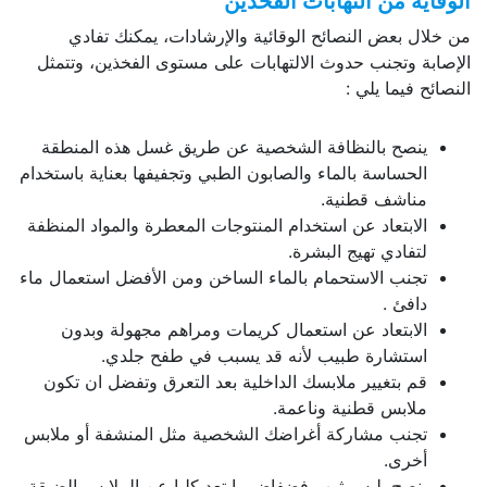
ية من التهابات الفخذين
ل بعض النصائح الوقائية والإرشادات، يمكنك تفادي
ة وتجنب حدوث الالتهابات على مستوى الفخذين، وتتمثل
ح فيما يلي :
ينصح بالنظافة الشخصية عن طريق غسل هذه المنطقة
الحساسة بالماء والصابون الطبي وتجفيفها بعناية باستخدام
مناشف قطنية.
الابتعاد عن استخدام المنتوجات المعطرة والمواد المنظفة
لتفادي تهيج البشرة.
تجنب الاستحمام بالماء الساخن ومن الأفضل استعمال ماء
دافئ .
الابتعاد عن استعمال كريمات ومراهم مجهولة وبدون
استشارة طبيب لأنه قد يسبب في طفح جلدي.
قم بتغيير ملابسك الداخلية بعد التعرق وتفضل ان تكون
ملابس قطنية وناعمة.
تجنب مشاركة أغراضك الشخصية مثل المنشفة أو ملابس
أخرى.
ينصح بلبس ثوب فضفاض وابتعد كليا عن الملابس الضيقة