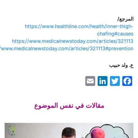
ع/
https://www.healthline.com/health/inner-t
chafing#c
https://www.medicalnewstoday.com/articles/3
https://www.medicalnewstoday.com/articles/321113#preve
 حبيب
LinkedIn
Email
Faceboo
Twitter
مقالات في نفس الموضوع