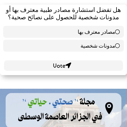
تفضل استشارة مصادر طبية معترف بها أو
نات شخصية للحصول على نصائح صحية؟
ادر معترف بها
39 ( 65 % )
ونات شخصية
21 ( 35 % )