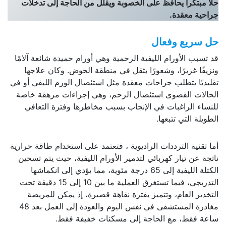
حلاً مبتكراً يحافظ على الخصوبة ويقلل من الحاجة إلى تدخلات
جراحية معقدة.
حل سريع وفعال
قد تسبب الأورام الليفية الرحمية وهي أورام حميدة شائعة آلامًا
ونزيفًا غزيرًا، وشعورًا بثقل في منطقة الحوض. وكان علاجها
تقليديًا يتطلب جراحات معقدة مثل استئصال الورم الليفي أو في
الحالات القصوى استئصال الرحم، وهي إجراءات مرهقة خاصة
للنساء الراغبات في الإنجاب بسبب مخاطرها وفترة التعافي
الطويلة التي تتبعها.
أما تقنية الترددات الراديوية ، فتعتمد على استخدام طاقة حرارية
ناتجة عن تيار كهربائي لتدمير الأورام الليفية، حيث يتم تسخين
الكتلة الليفية إلى 65 درجة مئوية، مما يؤدي إلى انكماشها
التدريجي، فيما تستغرق العملية ما بين 10 إلى 15 دقيقة تحت
التخدير العام، وتتميز بفترة نقاهة قصيرة، إذ يمكن للمريضة
مغادرة المستشفى في نفس اليوم والعودة إلى العمل بعد 48
ساعة فقط، مع الحاجة إلى مسكنات خفيفة فقط.