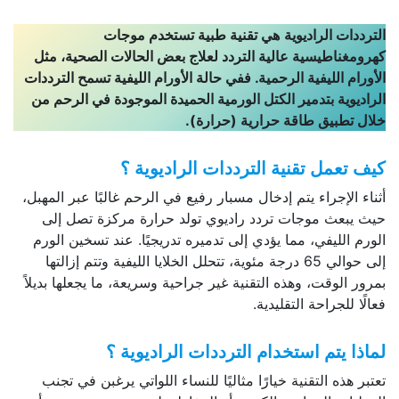
الترددات الراديوية
هي تقنية طبية تستخدم موجات
كهرومغناطيسية عالية التردد لعلاج بعض الحالات الصحية، مثل
الأورام الليفية الرحمية. ففي حالة الأورام الليفية تسمح الترددات
الراديوية بتدمير الكتل الورمية الحميدة الموجودة في الرحم من
خلال تطبيق طاقة حرارية (حرارة).
كيف تعمل تقنية الترددات الراديوية ؟
أثناء الإجراء يتم إدخال مسبار رفيع في الرحم غالبًا عبر المهبل،
حيث يبعث موجات تردد راديوي تولد حرارة مركزة تصل إلى
الورم الليفي، مما يؤدي إلى تدميره تدريجيًا. عند تسخين الورم
إلى حوالي 65 درجة مئوية، تتحلل الخلايا الليفية وتتم إزالتها
بمرور الوقت، وهذه التقنية غير جراحية وسريعة، ما يجعلها بديلاً
فعالًا للجراحة التقليدية.
لماذا يتم استخدام الترددات الراديوية ؟
تعتبر هذه التقنية خيارًا مثاليًا للنساء اللواتي يرغبن في تجنب