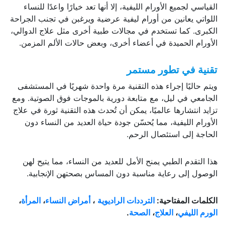
القياسي لجميع الأورام الليفية، إلا أنها تعد خيارًا واعدًا للنساء
اللواتي يعانين من أورام ليفية عرضية ويرغبن في تجنب الجراحة
الكبرى. كما تستخدم في مجالات طبية أخرى مثل علاج الدوالي،
الأورام الحميدة في أعضاء أخرى، وبعض حالات الألم المزمن.
تقنية في تطور مستمر
ويتم حاليًا إجراء هذه التقنية مرة واحدة شهريًا في المستشفى
الجامعي في ليل، مع متابعة دورية بالموجات فوق الصوتية. ومع
تزايد انتشارها عالميًا، يمكن أن تُحدث هذه التقنية ثورة في علاج
الأورام الليفية، مما يُحسّن جودة حياة العديد من النساء دون
الحاجة إلى استئصال الرحم.
هذا التقدم الطبي يمنح الأمل للعديد من النساء، مما يتيح لهن
الوصول إلى رعاية مناسبة دون المساس بصحتهن الإنجابية.
الكلمات المفتاحية:
الترددات الراديوية
،
أمراض النساء
،
المرأة
،
الورم الليفي
،
العلاج
،
الصحة
.