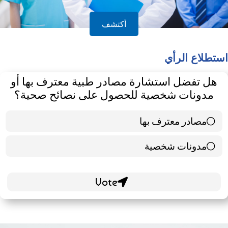
أكتشف
استطلاع الرأي
هل تفضل استشارة مصادر طبية معترف بها أو
مدونات شخصية للحصول على نصائح صحية؟
مصادر معترف بها
39 ( 65 % )
مدونات شخصية
21 ( 35 % )