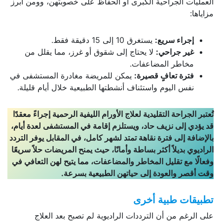
العمليات الجراحية الكبرى أو الحفاظ على خصوبتهن، وومن أبرز
مزاياها:
إجراء سريع:
يستغرق 10 إلى 15 دقيقة فقط.
غير جراحي:
لا يحتاج إلى شقوق أو غرز، مما يقلل من
مخاطر المضاعفات.
فترة تعافٍ قصيرة:
يمكن للمريضة مغادرة المستشفى في
نفس اليوم واستئناف أنشطتها الطبيعية خلال أيام قليلة.
تُعتبر الجراحة التقليدية لعلاج الأورام الليفية الرحمية إجراءً معقدًا
قد يؤدي إلى نزيف حاد، ويستلزم إقامة في المستشفى لعدة أيام،
بالإضافة إلى فترة نقاهة تمتد لشهر كامل، في المقابل يوفر التردد
الراديوي بديلاً أكثر بساطة وأمانًا، حيث يمنح المريضات حلاً سريعًا
وفعالًا مع تقليل المخاطر والمضاعفات، مما يتيح لهن التعافي في
وقت أقصر والعودة إلى حياتهن الطبيعية بسرعة.
تطبيقات طبية أخرى
على الرغم من أن الترددات الراديوية لم تصبح بعد العلاج