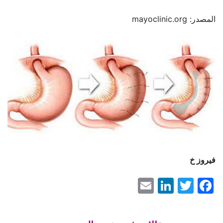
المصدر: mayoclinic.org
فيروز خ
LinkedIn
Email
Facebook
Twitter