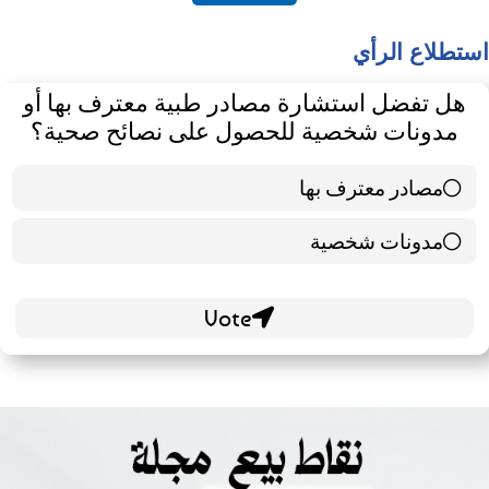
استطلاع الرأي
هل تفضل استشارة مصادر طبية معترف بها أو
مدونات شخصية للحصول على نصائح صحية؟
مصادر معترف بها
39 ( 65 % )
مدونات شخصية
21 ( 35 % )