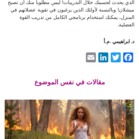
الذي يحدث لجسمك خلال التدريبات! ليس مطلوبا منك أن تصبح
ميشلان! وبالنسبة لأولئك الذين يرغبون في تقوية عضلاتهم في
المنزل، يمكنك استخدام برنامجي الكامل من تدريب القوة
العضلية.
د. ابراهيمي .م.أ
LinkedIn
Email
Facebook
Twitter
مقالات في نفس الموضوع