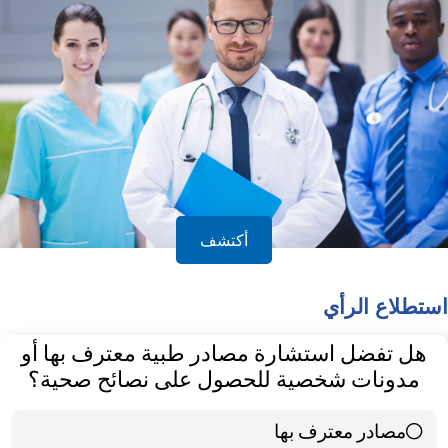
أكتشف
استطلاع الرأي
هل تفضل استشارة مصادر طبية معترف بها أو
مدونات شخصية للحصول على نصائح صحية؟
مصادر معترف بها
39 ( 65 % )