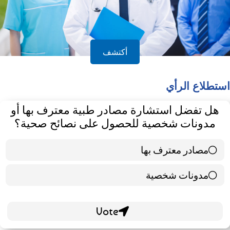
أكتشف
استطلاع الرأي
هل تفضل استشارة مصادر طبية معترف بها أو
مدونات شخصية للحصول على نصائح صحية؟
مصادر معترف بها
39 ( 65 % )
مدونات شخصية
21 ( 35 % )