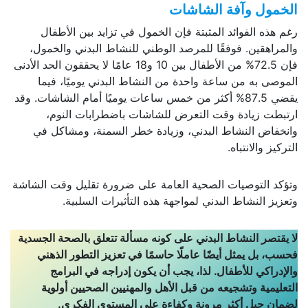
الخمول وآفة الشاشات
رغم هذه الفوائد المثبتة فإن الخمول في تزايد بين الأطفال
والمراهقين. فوفقًا للمرصد الوطني للنشاط البدني والخمول،
فإن 72.5% من الأطفال بين 10 و18 عامًا لا يحققون الحد الأدنى
الموصى به من ساعة واحدة من النشاط البدني يوميًا، فيما
يقضي 87.5% أكثر من خمس ساعات يوميًا أمام الشاشات. وقد
ارتبطت زيادة وقت التعرض للشاشات باضطرابات النوم،
وانخفاض النشاط البدني، وزيادة خطر السمنة، ومشاكل في
التركيز والانتباه.
وتؤكد التوصيات الصحية العامة على ضرورة تقليل وقت الشاشة
وتعزيز النشاط البدني لمواجهة هذه التأثيرات السلبية.
لا يقتصر النشاط البدني على كونه مسألة تتعلق بالصحة الجسدية
فحسب، بل يمثل أيضًا عاملًا حاسمًا في تعزيز التطور الذهني
والإدراكي للأطفال. لذا، يجب أن يكون إدراجه في البرامج
التعليمية وتشجيعه من قبل الأهل والمهنيين الصحيين أولوية
لضمان جيل أكثر مرونة وكفاءة على المستوى الفكري.