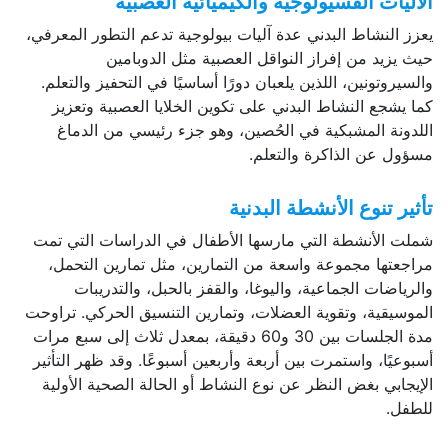
الآليات الفسيولوجية والكيميائية العصبية
يعزز النشاط البدني عدة آليات بيولوجية تدعم التطور المعرفي،
حيث يزيد من إفراز النواقل العصبية مثل الدوبامين
والسيروتونين، اللذين يلعبان دورًا أساسيًا في التحفيز والتعلم.
كما يشجع النشاط البدني على تكوين الخلايا العصبية وتعزيز
اللدونة المشبكية في الحُصين، وهو جزء رئيسي من الدماغ
مسؤول عن الذاكرة والتعلم.
تأثير تنوع الأنشطة البدنية
شملت الأنشطة التي مارسها الأطفال في الدراسات التي تمت
مراجعتها مجموعة واسعة من التمارين، مثل تمارين التحمل،
والرياضات الجماعية، واليوغا، والقفز بالحبل، والتدريبات
الموسيقية، وتقوية العضلات، وتمارين التنسيق الحركي. تراوحت
مدة الجلسات بين 30 و60 دقيقة، بمعدل ثلاث إلى سبع مرات
أسبوعيًا، واستمرت بين أربعة وأربعين أسبوعًا. وقد ظهر التأثير
الإيجابي بغض النظر عن نوع النشاط أو الحالة الصحية الأولية
للطفل.