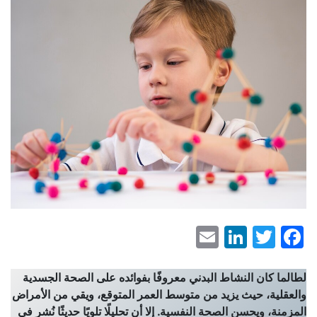
LinkedIn
Email
Facebook
Twitter
لطالما كان النشاط البدني معروفًا بفوائده على الصحة الجسدية
والعقلية، حيث يزيد من متوسط العمر المتوقع، ويقي من الأمراض
المزمنة، ويحسن الصحة النفسية. إلا أن تحليلًا تلويًا حديثًا نُشر في