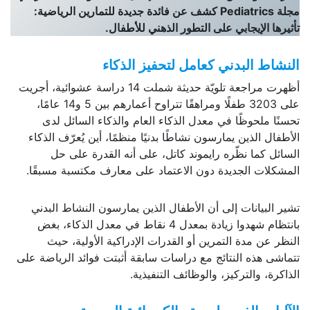
مجلة
Pediatrics
كشف عن فائدة جديدة للتمارين الرياضية:
تأثيرها الإيجابي على التطور الذهني للأطفال.
النشاط البدني كعامل لتحفيز الذكاء
أظهرت مراجعة تلويّة حديثة شملت 14 دراسة عشوائية، أجريت
على 3203 طفلًا ومراهقًا تتراوح أعمارهم بين 5 و14 عامًا،
تحسنًا ملحوظًا في معدل الذكاء العام والذكاء السائل لدى
الأطفال الذين يمارسون نشاطًا بدنيًا منظمًا، أين يُعرّف الذكاء
السائل كما نظّره رايموند كاتل، على أنه القدرة على حل
المشكلات الجديدة دون الاعتماد على معارف مكتسبة مسبقًا.
تشير البيانات إلى أن الأطفال الذين يمارسون النشاط البدني
بانتظام شهدوا زيادة بمعدل 4 نقاط في معدل الذكاء، بغض
النظر عن مدة التمرين أو القدرات الإدراكية الأولية، حيث
تتماشى هذه النتائج مع دراسات سابقة أثبتت فوائد الرياضة على
الذاكرة، والتركيز، والوظائف التنفيذية.