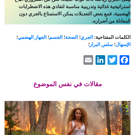
استراتيجية غذائية وتدريبية مناسبة لتفادي هذه الاضطرابات
الهضمية، فمع بعض التعديلات يمكن الاستمتاع بالجري دون
المعاناة من أضراره.
الكلمات المفتاحية:
الجري
؛
الصحة
؛
الجسم
؛
الجهاز الهضمي
؛
الإسهال
؛
سلس البراز
؛
LinkedIn
Email
Facebook
Twitter
مقالات في نفس الموضوع