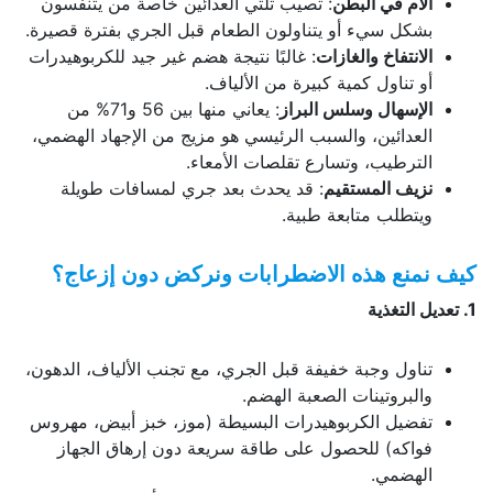
آلام في البطن
: تصيب ثلثي العدائين خاصة من يتنفسون
بشكل سيء أو يتناولون الطعام قبل الجري بفترة قصيرة.
الانتفاخ والغازات
: غالبًا نتيجة هضم غير جيد للكربوهيدرات
أو تناول كمية كبيرة من الألياف.
الإسهال وسلس البراز
: يعاني منها بين 56 و71% من
العدائين، والسبب الرئيسي هو مزيج من الإجهاد الهضمي،
الترطيب، وتسارع تقلصات الأمعاء.
نزيف المستقيم
: قد يحدث بعد جري لمسافات طويلة
ويتطلب متابعة طبية.
كيف نمنع هذه الاضطرابات ونركض دون إزعاج؟
1. تعديل التغذية
تناول وجبة خفيفة قبل الجري، مع تجنب الألياف، الدهون،
والبروتينات الصعبة الهضم.
تفضيل الكربوهيدرات البسيطة (موز، خبز أبيض، مهروس
فواكه) للحصول على طاقة سريعة دون إرهاق الجهاز
الهضمي.