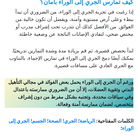
كيف تمارس الجري إلى الوراء بأمان؟
إذا رغبت في تجربة الجري إلى الوراء، من الضروري أن تبدأ
ببطء وعلى أرض مستوية وآمنة، ويفضل أن تكون خالية من
العوائق. من الأفضل كذلك أن تتدرب تحت إشراف مدرب أو
مختص صحي، لتفادي الإصابات الناتجة عن وضعية خاطئة.
ابدأ بحصص قصيرة، ثم قم بزيادة مدة وشدة التمارين تدريجيًا.
يمكنك أيضًا دمج الجري إلى الوراء في تمارين الإحماء، بالتناوب
مع الجري العادي على مسافات قصيرة.
ورغم أن الجري إلى الوراء يحمل بعض الفوائد في مجالي التأهيل
البدني وتقوية العضلات، إلا أن من الضروري ممارسته باعتدال
وفي سياقات محددة، وتجنبه بشكل مفرط من دون إشراف
متخصص، لضمان ممارسة آمنة وفعالة.
الكلمات المفتاحية:
الرياضة
؛
الجري
؛
الصحة
؛
الجسم
؛
الجري إلى
الوراء
؛