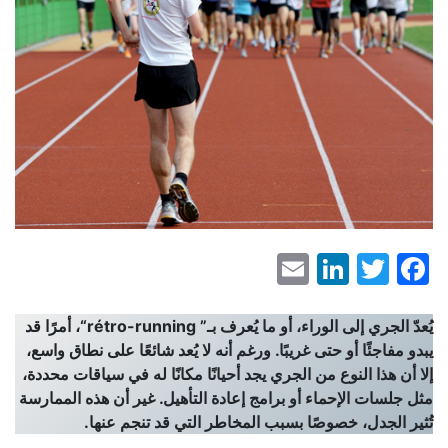
LinkedIn
Email
Facebook
Twitter
يُعدّ الجري إلى الوراء، أو ما يُعرف بـ”
rétro-running
“، أمرًا قد
يبدو مفاجئًا أو حتى غريبًا. ورغم أنه لا يُعد شائعًا على نطاق واسع،
إلا أن هذا النوع من الجري يجد أحيانًا مكانًا له في سياقات محددة،
مثل جلسات الإحماء أو برامج إعادة التأهيل. غير أن هذه الممارسة
تُثير الجدل، خصوصًا بسبب المخاطر التي قد تنجم عنها.