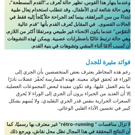
وعندما ينهار هذا القوس، تظهر حالة تُعرف بـ”القدم المسطحة”،
وهي حالة شائعة لدى الأطفال، وقد تتطلب استخدام نِعال طبية
ابتداءً من سن المراهقة، بينما تُعد الجراحة حلاً يُلجأ إليه فقط في
الحالات القصوى. في المقابل تُعرف القدم بأنها “قدم عالية
التقوّس” عندما يكون الانحناء غير طبيعي ومرتفعًا أكثر من اللازم،
وهي حالة ترتبط غالبًا باضطرابات عصبية. ويمكن لهذه التشوهات
أن تُسبب آلامًا أثناء المشي وتشوهات في بنية القدم.
فوائد مثيرة للجدل
رغم هذه المخاطر يعترف بعض المتخصصين بأن الجري إلى
الوراء قد يُحقق فوائد معينة. فهذه الممارسة تُحفّز عضلات نادرًا
ما يتم العمل عليها، وقد تكون مفيدة لبعض المجموعات العضلية.
إلا أن العديد من الخبراء يرون أن الجري إلى الوراء لا يُحرق
السعرات الحرارية بنفس قدر الجري التقليدي، ولا يُسهم بشكل
كبير في تحسين الأداء القلبي الوعائي.
لا تزال منافسات “
rétro-running
” غير معترف بها رسميًا، كما
أن النتائج المحققة في هذا المجال تظل محل نقاش، ويرجع ذلك