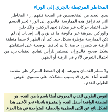
المخاطر المرتبطة بالجري إلى الوراء
يبدي العديد من المتخصصين في الصحة قلقهم إزاء المخاطر
التي قد ترافق هذه الممارسة. فالجري إلى الوراء يُجبر الجسم
على اعتماد حركات غير معتادة تجهد الركبتين والكاحلين
والوركين بطريقة غير مألوفة، ما قد يؤدي إلى إصابات إن لم
تكن الممارسة مؤطرة بشكل جيد. كما أن الظهر لا سيما منطقة
الرقبة قد يتضرر، خاصة إذا لم تُحافظ الوضعية على استقامتها
بشكل صحيح. فالدوران المستمر للرأس لتفادي العقبات يزيد من
احتمال التعرض لآلام في الرقبة أو الظهر.
ولا تسلم القدمان بدورهما، إذ إن الضغط المتركز على مقدمة
القدم أثناء الجري قد يسبب مشكلات على مستوى القوس
الطولي للقدم .
القوس الطولي للقدم، المعروف أيضًا باسم باطن القدم، هو
المنطقة الواقعة أسفل القدم والمتميزة بانحناء نحو الأعلى. هذا
الشكل ناتج عن البُنى العظمية والعضلية المتواجدة في هذا الجزء.