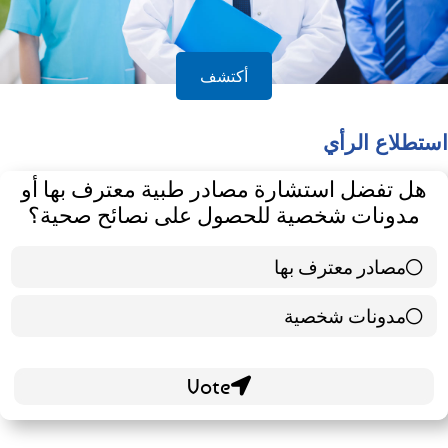
أكتشف
استطلاع الرأي
هل تفضل استشارة مصادر طبية معترف بها أو
مدونات شخصية للحصول على نصائح صحية؟
مصادر معترف بها
39 ( 65 % )
مدونات شخصية
21 ( 35 % )