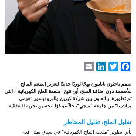
LinkedIn
Email
Facebook
Twitter
صمم باحثون يابانيون نهجًا ثوريًا جديدًا لتعزيز الطعم المالح
للأطعمة دون إضافة الملح، أين تتيح “ملعقة الملح الكهربائية”، التي
تم تطويرها بالتعاون بين شركة كيرين والبروفيسور ”هومي
مياشيتا” من جامعة ”ميجي”، حلاً مبتكرًا لتحسين تجربتنا الغذائية.
تقليل الملح، تقليل المخاطر
يأتي تطوير “ملعقة الملح الكهربائية” في سياق يمثل فيه