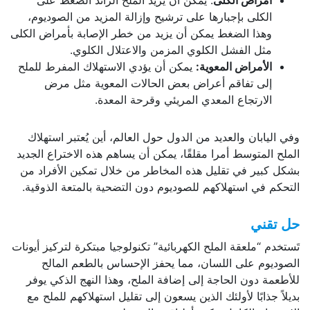
أمراض الكلى
: يمكن أن يزيد الملح الزائد الضغط على
الكلى بإجبارها على ترشيح وإزالة المزيد من الصوديوم،
وهذا الضغط يمكن أن يزيد من خطر الإصابة بأمراض الكلى
مثل الفشل الكلوي المزمن والاعتلال الكلوي.
الأمراض المعوية:
يمكن أن يؤدي الاستهلاك المفرط للملح
إلى تفاقم أعراض بعض الحالات المعوية مثل مرض
الارتجاع المعدي المريئي وقرحة المعدة.
وفي اليابان والعديد من الدول حول العالم، أين يُعتبر استهلاك
الملح المتوسط أمرا مقلقًا، يمكن أن يساهم هذه الاختراع الجديد
بشكل كبير في تقليل هذه المخاطر من خلال تمكين الأفراد من
التحكم في استهلاكهم للصوديوم دون التضحية بالمتعة الذوقية.
حل تقني
تَستخدم “ملعقة الملح الكهربائية” تكنولوجيا مبتكرة لتركيز أيونات
الصوديوم على اللسان، مما يحفز الإحساس بالطعم المالح
للأطعمة دون الحاجة إلى إضافة الملح، وهذا النهج الذكي يوفر
بديلاً جذابًا لأولئك الذين يسعون إلى تقليل استهلاكهم للملح مع