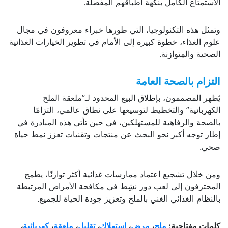
الاستمتاع الكامل بنكهة أطباقهم المفضلة.
وتمثل هذه التكنولوجيا، التي طورها خبراء معروفون في مجال
علوم الغذاء، خطوة كبيرة إلى الأمام في تطوير الخيارات الغذائية
الصحية والمتوازنة.
التزام بالصحة العامة
يُظهر المصممون، بإطلاق البيع المحدود لـ”ملعقة الملح
الكهربائية” والتخطيط لتوسيعها على نطاق عالمي، التزامًا
بالصحة والرفاهية للمستهلكين، في حين تأتي هذه المبادرة في
إطار توجه أكبر نحو البحث عن منتجات وتقنيات تعزز نمط حياة
صحي.
ومن خلال تشجيع اعتماد ممارسات غذائية أكثر توازنًا، يطمح
المحترفون إلى لعب دور نشِط في مكافحة الأمراض المرتبطة
بالنظام الغذائي الغني بالملح وتعزيز جودة الحياة للجميع.
كلمات مفتاحية:
ملح
،
مرض
،
استهلاك
،
تقليل
،
ملعقة
،
كهربائية
،