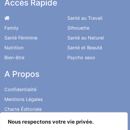
Le magazine santé au quotidien de l'information médical
décrypté par les médecins et les experts spécialisés
Accès Rapide
Santé au Travail
Family
Silhouette
Santé Féminine
Santé au Naturel
Nutrition
Santé et Beauté
Bien-être
Psycho sexo
A Propos
Confidentialité
Nous respectons votre vie privée.
Mentions Légales