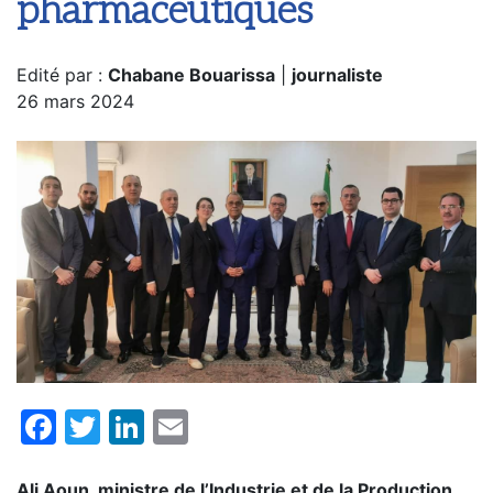
pharmaceutiques
Edité par :
Chabane Bouarissa
|
journaliste
26 mars 2024
Facebook
Twitter
LinkedIn
Email
Ali Aoun, ministre de l’Industrie et de la Production