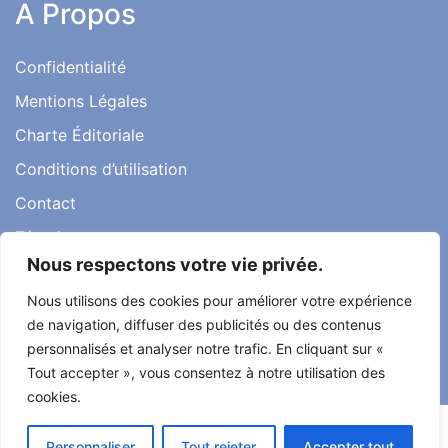
A Propos
Confidentialité
Mentions Légales
Charte Éditoriale
Conditions d’utilisation
Contact
Témoignages
Nous respectons votre vie privée.
Nous utilisons des cookies pour améliorer votre expérience
de navigation, diffuser des publicités ou des contenus
Tout droit réservé ma santé ma vie 2022
personnalisés et analyser notre trafic. En cliquant sur «
Développé par
Alcomnet
Tout accepter », vous consentez à notre utilisation des
cookies.
Personnaliser
Tout rejeter
Accepter tout