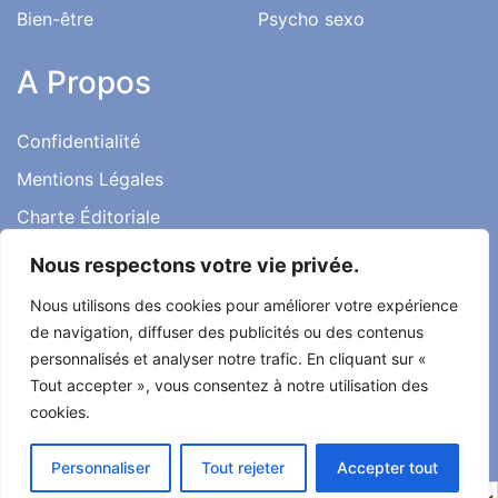
Bien-être
Psycho sexo
A Propos
Confidentialité
Mentions Légales
Charte Éditoriale
Conditions d’utilisation
Nous respectons votre vie privée.
Contact
Nous utilisons des cookies pour améliorer votre expérience
Témoignages
de navigation, diffuser des publicités ou des contenus
personnalisés et analyser notre trafic. En cliquant sur «
Tout accepter », vous consentez à notre utilisation des
cookies.
Tout droit réservé ma santé ma vie 2022
Personnaliser
Tout rejeter
Accepter tout
Développé par
Alcomnet