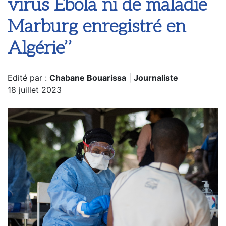
virus Ebola ni de maladie
Marburg enregistré en
Algérie’’
Edité par :
Chabane Bouarissa
|
Journaliste
18 juillet 2023