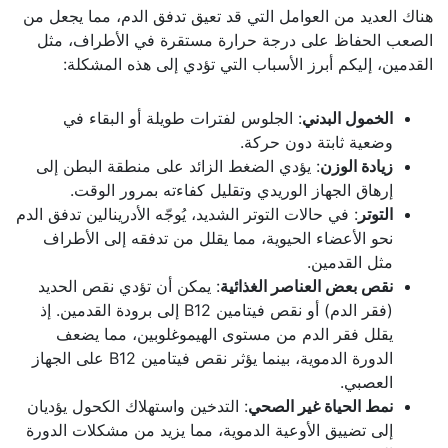
هناك العديد من العوامل التي قد تعيق تدفق الدم، مما يجعل من
الصعب الحفاظ على درجة حرارة مستقرة في الأطراف، مثل
القدمين، إليكم أبرز الأسباب التي تؤدي إلى هذه المشكلة:
الخمول البدني
: الجلوس لفترات طويلة أو البقاء في
وضعية ثابتة دون حركة.
زيادة الوزن
: يؤدي الضغط الزائد على منطقة البطن إلى
إرهاق الجهاز الوريدي وتقليل كفاءته بمرور الوقت.
التوتر
: في حالات التوتر الشديد، يُوجّه الأدرينالين تدفق الدم
نحو الأعضاء الحيوية، مما يقلل من تدفقه إلى الأطراف
مثل القدمين.
نقص بعض العناصر الغذائية
: يمكن أن تؤدي نقص الحديد
(فقر الدم) أو نقص فيتامين B12 إلى برودة القدمين. إذ
يقلل فقر الدم من مستوى الهيموغلوبين، مما يضعف
الدورة الدموية، بينما يؤثر نقص فيتامين B12 على الجهاز
العصبي.
نمط الحياة غير الصحي
: التدخين واستهلاك الكحول يؤديان
إلى تضييق الأوعية الدموية، مما يزيد من مشكلات الدورة