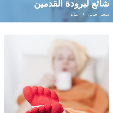
شائع لبرودة القدمين
صحتي حياتي
عناية