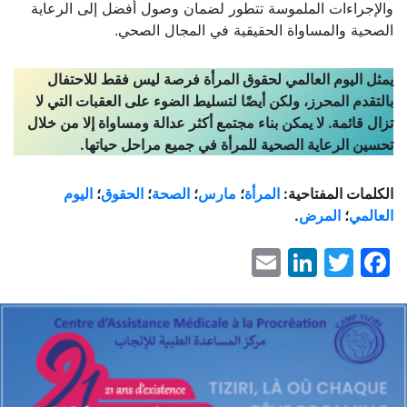
والإجراءات الملموسة تتطور لضمان وصول أفضل إلى الرعاية
الصحية والمساواة الحقيقية في المجال الصحي.
يمثل اليوم العالمي لحقوق المرأة فرصة ليس فقط للاحتفال
بالتقدم المحرز، ولكن أيضًا لتسليط الضوء على العقبات التي لا
تزال قائمة. لا يمكن بناء مجتمع أكثر عدالة ومساواة إلا من خلال
تحسين الرعاية الصحية للمرأة في جميع مراحل حياتها.
الكلمات المفتاحية:
المرأة
؛
مارس
؛
الصحة
؛
الحقوق
؛
اليوم
العالمي
؛
المرض
.
LinkedIn
Email
Facebook
Twitter