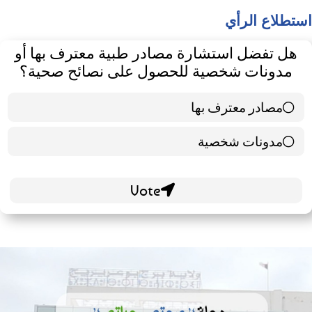
استطلاع الرأي
هل تفضل استشارة مصادر طبية معترف بها أو
مدونات شخصية للحصول على نصائح صحية؟
مصادر معترف بها
39 ( 65 % )
مدونات شخصية
21 ( 35 % )