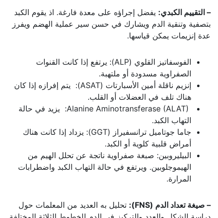
– التقييم الكبدي:
يفضل إجراؤه على معدة فارغة. اذ يقوم الكبد
بتصفية وتنقية الدم ويشارك في حسن سير عملية الهضم ويفرز
عدة إنزيمات يمكن قياسها.
الفوسفاتيز القلوي (ALP): يرتفع إذا كانت القنوات
الصفراوية مسدودة أو ملتهبة.
إنزيم ناقلة أمين الأسبارتات (ASAT): يتم إفرازه إذا كان
هناك تلف في العضلات أو القلب.
Alanine Aminotransferase (ALAT): يزيد في حالة
التهاب الكبد.
جاما جوتاميل ترانسفيراز (GGT): يزداد إذا كانت هناك
أمراض قلبية كلوية أو الكبد.
البيليروبين: صبغة صفراوية ناتجة عن تحلل الهيم من
الهيموجلوبين. ويرتفع في حالة التهاب الكبد واضطرابات
المرارة.
– صيغة تعداد الدم
(FNS):
تحليل به العديد من المعلمات حول
دراسة الشكل والعدد والتركيز في الدم للخطوط الثلاثة المختلفة