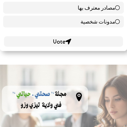
مصادر معترف بها
39 ( 65 % )
مدونات شخصية
21 ( 35 % )