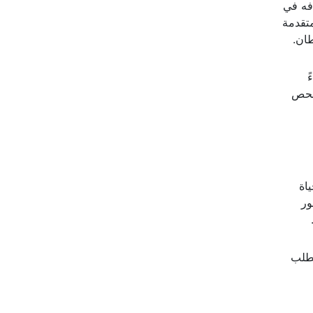
افه في
متقدمة
ان.
ً
لفحص
اة
ور
تطلب