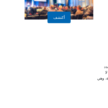
أكتشف
دد
ا
، وهي