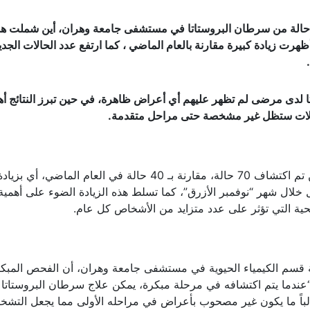
م خلال شهر التوعية “نوفمبر الأزرق”، اكتشاف 70 حالة من سرطان البروستاتا في مستشفى جامعة وهران، أين شملت 
ص أكثر من 600 شخص، فيما أظهرت زيادة كبيرة مقارنة بالعام الماضي ، كما ارتفع عدد الحالات الجد
.
دى مرضى لم تظهر عليهم أي أعراض ظاهرة، في حين تبرز النتائج أه
حالات ستظل غير مشخصة حتى مراحل متقدمة.
وتعتبر نتائج فحص هذا العام مقلقة بشكل خاص، أين تم اكتشاف 70 حالة، مقارنة بـ 40 حالة في العام الم
ي عام 2023 تم فحص أكثر من 400 رجل خلال شهر “نوفمبر الأزرق”، كما تسلط هذه الزيادة الضوء على أهم
ة التي تؤثر على عدد متزايد من الأشخاص كل عام.
 قسم الكيمياء الحيوية في مستشفى جامعة وهران، أن الفحص المبكر
عندما يتم اكتشافه في مرحلة مبكرة، يمكن علاج سرطان البروستاتا
الباً ما يكون غير مصحوب بأعراض في مراحله الأولى مما يجعل التش