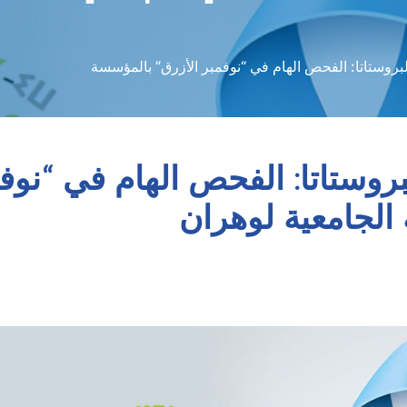
بروستاتا: الفحص الهام في “نوفمبر الأزرق” بالمؤسسة
روستاتا: الفحص الهام في “نوفم
الجامعية لوهران