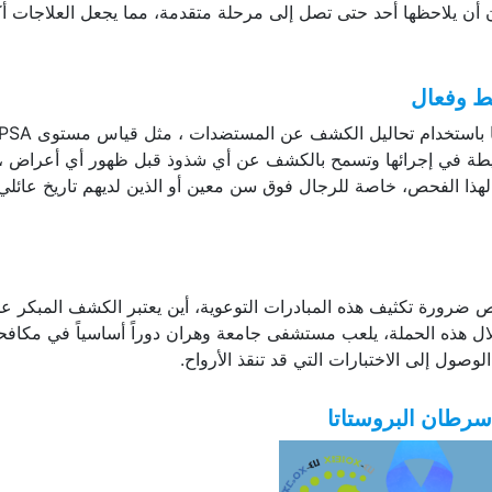
ن أن يلاحظها أحد حتى تصل إلى مرحلة متقدمة، مما يجعل العلاجات أك
ط وفعال
عادةً ما يتم الفحص للكشف عن سرطان البروستاتا باستخدام تحاليل الكشف عن المستضدات ، مثل قياس مست
بسيطة في إجرائها وتسمح بالكشف عن أي شذوذ قبل ظهور أي أعراض ،
هذا الفحص، خاصة للرجال فوق سن معين أو الذين لديهم تاريخ عائلي
حص ضرورة تكثيف هذه المبادرات التوعوية، أين يعتبر الكشف المبكر ع
ل هذه الحملة، يلعب مستشفى جامعة وهران دوراً أساسياً في مكافح
وصول إلى الاختبارات التي قد تنقذ الأرواح.
سرطان البروستاتا