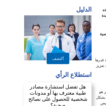
الدليل
هذه
يدة
مية
أكتشف
اضي، أي بزيادة قدرها
ية تعزيز
استطلاع الرأي
هل تفضل استشارة مصادر
 هو
طبية معترف بها أو مدونات
 بشكل
شخصية للحصول على نصائح
خيص
صحية؟