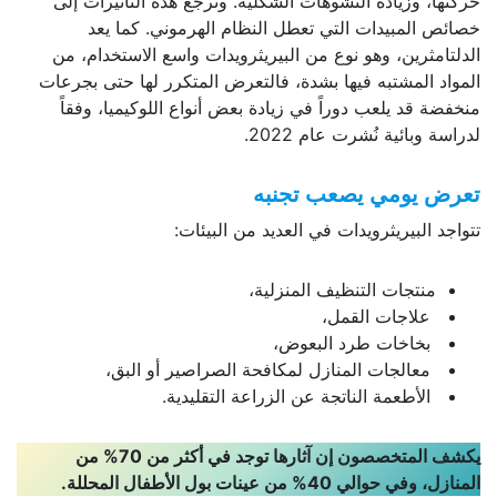
حركتها، وزيادة التشوهات الشكلية. وترجع هذه التأثيرات إلى
خصائص المبيدات التي تعطل النظام الهرموني. كما يعد
الدلتامثرين، وهو نوع من البيريثرويدات واسع الاستخدام، من
المواد المشتبه فيها بشدة، فالتعرض المتكرر لها حتى بجرعات
منخفضة قد يلعب دوراً في زيادة بعض أنواع اللوكيميا، وفقاً
لدراسة وبائية نُشرت عام 2022.
تعرض يومي يصعب تجنبه
تتواجد البيريثرويدات في العديد من البيئات:
منتجات التنظيف المنزلية،
علاجات القمل،
بخاخات طرد البعوض،
معالجات المنازل لمكافحة الصراصير أو البق،
الأطعمة الناتجة عن الزراعة التقليدية.
يكشف المتخصصون إن آثارها توجد في أكثر من 70% من
المنازل، وفي حوالي 40% من عينات بول الأطفال المحللة.