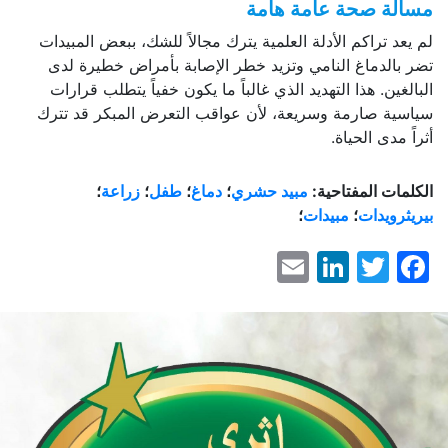
مسألة صحة عامة هامة
لم يعد تراكم الأدلة العلمية يترك مجالاً للشك، ببعض المبيدات
تضر بالدماغ النامي وتزيد خطر الإصابة بأمراض خطيرة لدى
البالغين. هذا التهديد الذي غالباً ما يكون خفياً يتطلب قرارات
سياسية صارمة وسريعة، لأن عواقب التعرض المبكر قد تترك
أثراً مدى الحياة.
الكلمات المفتاحية:
مبيد حشري
؛
دماغ
؛
طفل
؛
زراعة
؛
بيريثرويدات
؛
مبيدات
؛
LinkedIn
Email
Facebook
Twitter