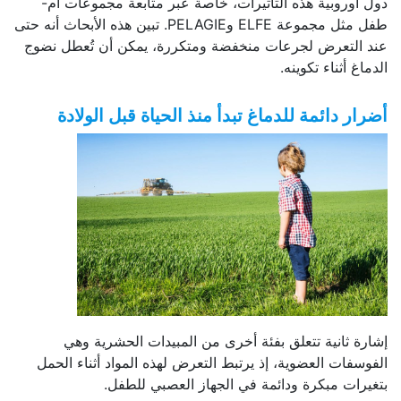
دول أوروبية هذه التأثيرات، خاصة عبر متابعة مجموعات أم-
طفل مثل مجموعة ELFE وPELAGIE. تبين هذه الأبحاث أنه حتى
عند التعرض لجرعات منخفضة ومتكررة، يمكن أن تُعطل نضوج
الدماغ أثناء تكوينه.
أضرار دائمة للدماغ تبدأ منذ الحياة قبل الولادة
إشارة ثانية تتعلق بفئة أخرى من المبيدات الحشرية وهي
الفوسفات العضوية، إذ يرتبط التعرض لهذه المواد أثناء الحمل
بتغيرات مبكرة ودائمة في الجهاز العصبي للطفل.