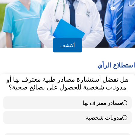
أكتشف
استطلاع الرأي
هل تفضل استشارة مصادر طبية معترف بها أو
مدونات شخصية للحصول على نصائح صحية؟
مصادر معترف بها
39 ( 65 % )
مدونات شخصية
21 ( 35 % )