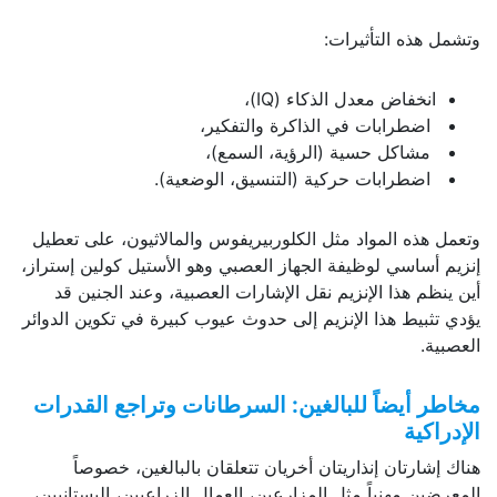
وتشمل هذه التأثيرات:
انخفاض معدل الذكاء (IQ)،
اضطرابات في الذاكرة والتفكير،
مشاكل حسية (الرؤية، السمع)،
اضطرابات حركية (التنسيق، الوضعية).
وتعمل هذه المواد مثل الكلوربيريفوس والمالاثيون، على تعطيل
إنزيم أساسي لوظيفة الجهاز العصبي وهو الأستيل كولين إستراز،
أين ينظم هذا الإنزيم نقل الإشارات العصبية، وعند الجنين قد
يؤدي تثبيط هذا الإنزيم إلى حدوث عيوب كبيرة في تكوين الدوائر
العصبية.
مخاطر أيضاً للبالغين: السرطانات وتراجع القدرات
الإدراكية
هناك إشارتان إنذاريتان أخريان تتعلقان بالبالغين، خصوصاً
المعرضين مهنياً مثل المزارعين، العمال الزراعيين، البستانيين،