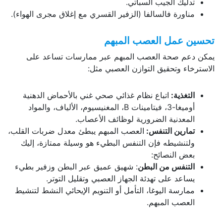
تدليك الجيب السباتي.
مناورة فالسالفا (الزفير القسري مع إغلاق مجرى الهواء).
تحسين عمل العصب المبهم
يمكن دعم صحة العصب المبهم عبر ممارسات تساعد على
الاسترخاء وتحقيق التوازن العصبي مثل:
التغذية:
اتباع نظام غذائي صحي غني بالأحماض الدهنية
أوميغا-3، فيتامينات B، المغنيسيوم، الألياف، والمواد
المعدنية الضرورية لوظائف الأعصاب.
تمارين التنفس:
العصب المبهم يبطئ معدل ضربات القلب،
ولتنشيطه فإن التنفس البطيء هو وسيلة ممتازة، إليك
بعض النصائح:
التنفس من البطن
: شهيق عميق عبر البطن وزفير بطيء
يساعد على تهدئة الجهاز العصبي وتقليل التوتر.
ممارسة اليوغا، التأمل أو التنويم الإيحائي النشط لتنشيط
العصب المبهم.