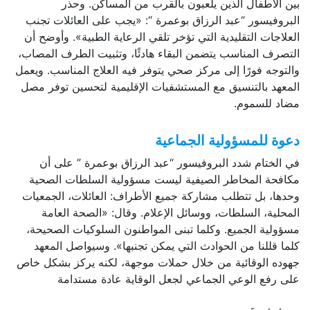
بين الأطفال الذين يلعبون بالقرب من المساكن. وحذر
البروفيسور “عبد الرزاق بوعمرة “: «يجب على العائلات تجنب
العلاجات التقليدية التي تؤخر تلقي الرعاية الطبية». وأوضح أن
التصرف المناسب يتضمن البقاء هادئًا، وتثبيت الطرف المصاب،
والتوجه فورًا إلى مركز صحي يتوفر فيه العلاج المناسب. ويعمل
المعهد بالتنسيق مع المستشفيات الإقليمية لتحسين توفر مصل
مضاد للسموم.
دعوة للمسؤولية الجماعية
في الختام شدد البروفيسور “عبد الرزاق بوعمرة ” على أن
مكافحة المخاطر الصيفية ليست مسؤولية السلطات الصحية
وحدها، بل تتطلب مشاركة جميع الأطراف: العائلات، الجمعيات
المحلية، السلطات، ووسائل الإعلام. وقال: «الصحة العامة
مسؤولية الجميع. وكلما تبنى المواطنون السلوكيات الصحيحة،
كلما قللنا من الحوادث التي يمكن تجنبها». وسيواصل المعهد
جهوده الوقائية من خلال حملات موجهة، لكنه يركز بشكل خاص
على رفع الوعي الجماعي لجعل الوقاية عادة مستدامة