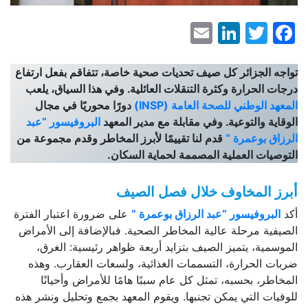
LinkedIn
Email
Facebook
Twitter
تواجه الجزائر كل صيف تحديات صحية خاصة، تتفاقم بفعل ارتفاع
درجات الحرارة وكثرة التنقلات العائلية. وفي هذا السياق، يلعب
المعهد الوطني للصحة العامة (INSP)
دورًا محوريًا في مجال
الوقاية والتوعية. وفي مقابلة مع مدير المعهد
البروفيسور “عبد
الرزاق بوعمرة “
قدم لنا تقييمًا لأبرز المخاطر وقدم مجموعة من
التوصيات العملية المصممة لحماية السكان.
أبرز المخاوف خلال فصل الصيف
أكد
البروفيسور “عبد الرزاق بوعمرة “
على ضرورة اعتبار الفترة
الصيفية مرحلة عالية المخاطر الصحية. فبالإضافة إلى الأمراض
الموسمية، يتميز الصيف بتزايد أربعة ظواهر رئيسية: الغرق،
ضربات الحرارة، التسممات الغذائية، ولسعات العقارب. وهذه
المخاطر، بحسبه، تمثل كل عام سببًا هامًا للأمراض وأحيانًا
للوفيات التي يمكن تجنبها. ويقوم المعهد بجمع وتحليل ونشر هذه