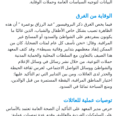
البيانات لتوجيه السياسات العامة وحملات الوقاية.
الوقاية من الغرق
فيما يخص الغرق ذكر البروفيسور “عبد الرزاق بوعمرة ” أن هذه
الظاهرة تصيب بشكل خاص الأطفال والشباب، الذين غالبًا ما
يكونون بمفردهم على الشواطئ والسدود أو المسابح غير
المراقبة. وقال: «نحن نأسف كل عام لمئات الضحايا، كان من
الممكن إنقاذ معظمهم بتدابير وقائية بسيطة». وقد كثف المعهد
هذا الصيف بالتعاون مع السلطات المحلية والحماية المدنية
حملات التوعية، من خلال نشر رسائل في وسائل الإعلام
والشواطئ ووسائل التواصل الاجتماعي، لغرس ثقافة الحيطة
والحذر لدى العائلات. ومن بين التدابير التي تم التأكيد عليها:
اختيار المناطق المراقبة، اليقظة المستمرة من قبل الوالدين،
ومنع السباحة تمامًا في السدود.
توصيات عملية للعائلات
حرص مدير المعهد على التأكيد أن الصحة العامة تعتمد بالأساس
على السلوكيات الفردية والعائلية، وقدم عدة توصيات عملية: