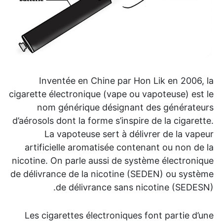
ur
Inventée en Chine par Hon Lik en 2006, la
ve
cigarette électronique (vape ou vapoteuse) est le
s,
nom générique désignant des générateurs
hé
d’aérosols dont la forme s’inspire de la cigarette.
e.
La vapoteuse sert à délivrer de la vapeur
artificielle aromatisée contenant ou non de la
ge
nicotine. On parle aussi de système électronique
ys
de délivrance de la nicotine (SEDEN) ou système
es
de délivrance sans nicotine (SEDESN).
rs
es
Les cigarettes électroniques font partie d’une
de