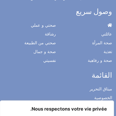
وصول سريع
صحتي و عملي
عائلتي
رشاقة
صحة المرأة
صحتي من الطبيعة
تغذية
صحة و جمال
صحة و رفاهية
نفسيتي
القائمة
ميثاق التحرير
الخصوصية
الاشعار القانوني
Nous respectons votre vie privée.
شروط الاستخدام العامة