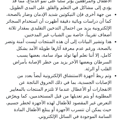
الأطفال والمراهقين يؤثر سلباً على نمو الدماغ، مما قد
يؤدي إلى مشاكل في التعلم والقلق على المدى الطويل.
من جهة أخرى فإن النيكوتين شديد الإدمان وضار بالصحة،
كما أن دراسات وبائية دقيقة أظهرت أن استخدام السجائر
الإلكترونية يزيد من احتمال التدخين التقليدي بمقدار ثلاثة
أضعاف تقريباً، خاصة بين الشباب غير المدخنين.
هذا وتشير البيانات إلى أن هذه المنتجات ليست آمنة وتضر
بالصحة، ورغم عدم معرفة آثارها طويلة الأمد بشكل
كامل، إلا أننا نعلم أنها تولد مواد سامة، بعضها يسبب
السرطان وبعضها الآخر يزيد من خطر الإصابة بأمراض
القلب أو الرئة.
وتم ربط أجهزة الاستنشاق الإلكترونية أيضاً بعدد من
الإصابات الجسدية، بما في ذلك الحروق الناتجة عن
الانفجارات أو الأعطال عندما لا تلتزم المنتجات بالمعايير
المطلوبة أو يتم تعديلها من قبل المستخدمين، كما ويعرّض
التعرض غير المقصود للأطفال لهذه الأجهزة لخطر جسيم،
حيث يمكن أن تتسرب الأجهزة أو يبتلع الأطفال المادة
السامة الموجودة في السائل الإلكتروني.