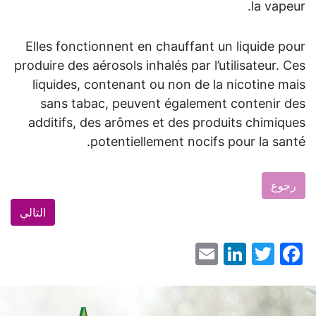
la vapeur.
Elles fonctionnent en chauffant un liquide pour
produire des aérosols inhalés par l’utilisateur. Ces
liquides, contenant ou non de la nicotine mais
sans tabac, peuvent également contenir des
additifs, des arômes et des produits chimiques
potentiellement nocifs pour la santé.
رجوع
التالي
LinkedIn
Email
Facebook
Twitter