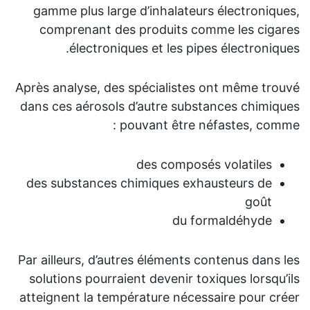
gamme plus large d’inhalateurs électroniques,
0.
comprenant des produits comme les cigares
de
électroniques et les pipes électroniques.
nt
ur
Après analyse, des spécialistes ont même trouvé
es.
dans ces aérosols d’autre substances chimiques
pouvant être néfastes, comme :
te
st
des composés volatiles
es
des substances chimiques exhausteurs de
ne
goût
ux
du formaldéhyde
ux
te
Par ailleurs, d’autres éléments contenus dans les
es
solutions pourraient devenir toxiques lorsqu’ils
s.
atteignent la température nécessaire pour créer