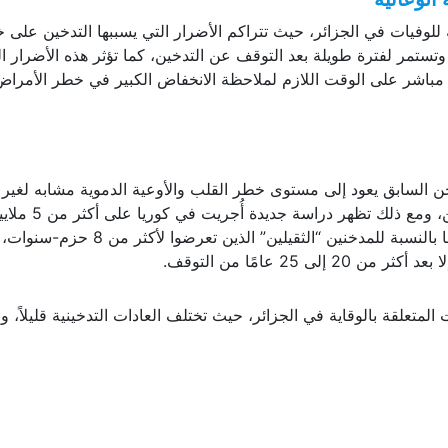
 للوفيات في الجزائر، حيث تتراكم الأضرار التي يسببها التدخين على خل
تستمر لفترة طويلة بعد التوقف عن التدخين، كما تؤثر هذه الأضرار ال
مباشر على الوقت اللازم لملاحظة الانخفاض الكبير في خطر الأمراض
دخن السابق يعود إلى مستوى خطر القلب والأوعية الدموية مشابه لغير
المدخن بعد 10 إلى 15 عامًا من التوقف عن التدخين، ومع ذلك تظهر دراسة جديدة أُجري
مشارك أن هذه المدة قد تكون أطول بكثير، خصوصًا بالنسبة للمدخنين “الثقيلين” الذين تعرضوا لأكثر من 8 حزم-سنوات،
 25 عامًا من التوقف.
المتعلقة بالوقاية في الجزائر، حيث تختلف العادات التدخينية قليلاً، و