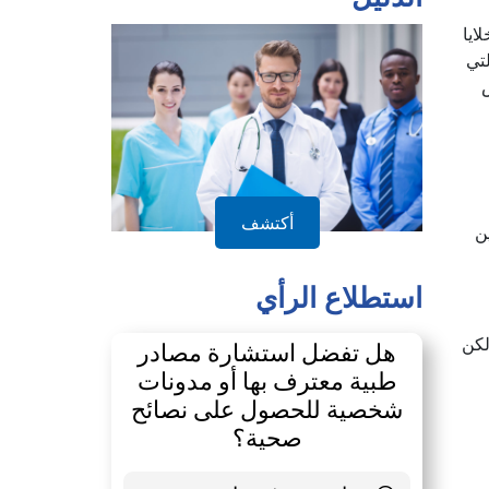
ايا
تي
أكتشف
ت في كوريا على أكثر من 5 ملايين
استطلاع الرأي
لكن
هل تفضل استشارة مصادر
طبية معترف بها أو مدونات
شخصية للحصول على نصائح
صحية؟