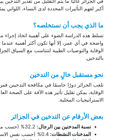
في الجزائر غالبًا ما يتم التقليل من تقدير التدخين
أكبر لفهم التأثيرات المحددة لدى النساء، اللواتي يمث
ما الذي يجب أن نستخلصه؟
تسلط هذه الدراسة الضوء على أهمية اتخاذ إجراء م
واضحة في أي عمر، إلا أنها تكون أكثر أهمية عندما
الوقاية والتوصيات الطبية لتتناسب مع السياق الجز
بالتدخين.
نحو مستقبل خالٍ من التدخين
تلعب الجزائر دورًا حاسمًا في مكافحة التدخينن فم
الوقاية، يمكن تقليل تأثير هذه الآفة على الصحة العام
الاستراتيجيات المحلية.
بعض الأرقام عن التدخين في الجزائر
نسبة المدخنين بين الرجال:
32.2% (حسب مسح وطني لعام 2017 للفئة العمرية بين 18 و69 عامًا).
المدخنات النشطات:
0.4% (حسب نفس الاستطلاع، رغم أن الاتجاه يشير إلى زيادة بين النساء الشابات).