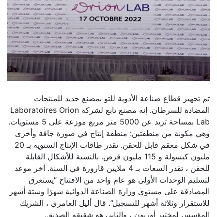
تم تجهيز قطاع صناعة الأدوية للتو بمصنع جديد للمنتجات
المضادة للسرطان. إنه مصنع تابع لشركة Laboratoires Orion
Lab بمساحة تزيد عن 5000 متر مربع موزعة على 5 مستويات.
وهي مكونة من منطقتين: منطقة إنتاج في صورة جافة وأخرى
في شكل معقم قابل للحقن. تقدر طاقات الإنتاج السنوية بـ 20
مليون كبسولة و 115 مليون قرص. بالنسبة للأشكال القابلة
للحقن ، تقدر السعات بـ 4 ملايين قارورة في السنة. آخر موعد
لتسليم الوحدات الأولى هو عام واحد من الافتتاح “يستغرق
المصادقة على مستوى وزارة الصناعة الدوائية شهرًا وستة أشهر
للاستقرار وثلاثة أشهر للتسجيل”. قال أليل العامري ، الشريك
المؤسس لمختبر أوريون ، والثاني هو شقيقه الصديق.