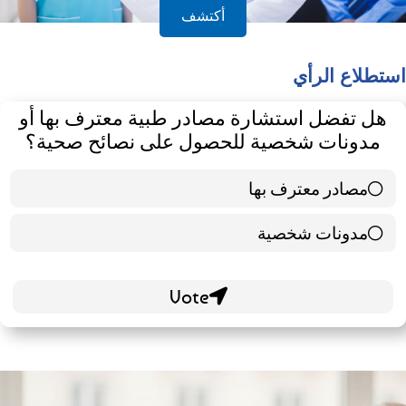
أكتشف
استطلاع الرأي
هل تفضل استشارة مصادر طبية معترف بها أو
مدونات شخصية للحصول على نصائح صحية؟
مصادر معترف بها
39 ( 65 % )
مدونات شخصية
21 ( 35 % )