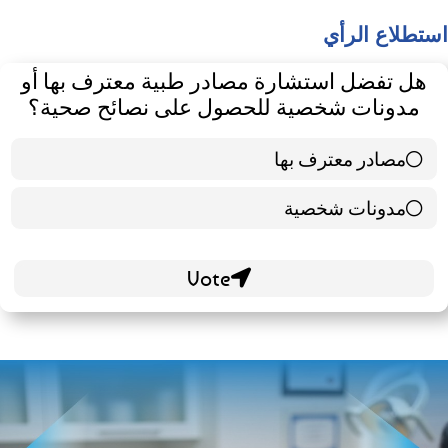
استطلاع الرأي
هل تفضل استشارة مصادر طبية معترف بها أو
مدونات شخصية للحصول على نصائح صحية؟
مصادر معترف بها
39 ( 65 % )
مدونات شخصية
21 ( 35 % )